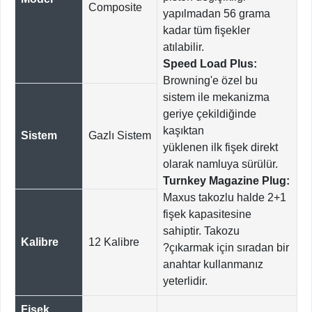
Composite
yapılmadan 56 grama
kadar tüm fişekler
atılabilir.
Speed Load Plus:
Browning'e özel bu
sistem ile mekanizma
geriye çekildiğinde
kaşıktan
Sistem
Gazlı Sistem
yüklenen ilk fişek direkt
olarak namluya sürülür.
Turnkey Magazine Plug:
Maxus takozlu halde 2+1
fişek kapasitesine
sahiptir. Takozu
Kalibre
12 Kalibre
?çıkarmak için sıradan bir
anahtar kullanmanız
yeterlidir.
Fişek