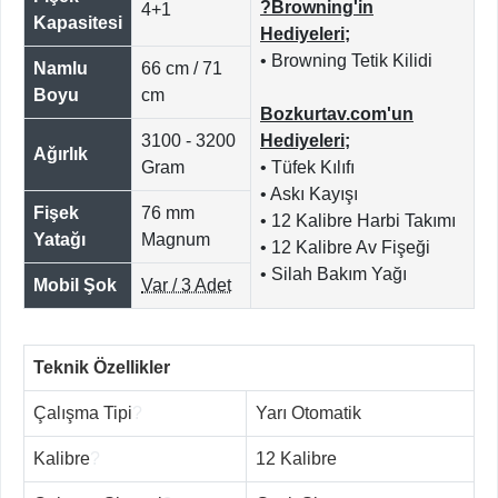
?Browning'in
4+1
Kapasitesi
Hediyeleri;
• Browning Tetik Kilidi
Namlu
66 cm / 71
Boyu
cm
Bozkurtav.com'un
3100 - 3200
Hediyeleri;
Ağırlık
Gram
• Tüfek Kılıfı
• Askı Kayışı
Fişek
76 mm
• 12 Kalibre Harbi Takımı
Yatağı
Magnum
• 12 Kalibre Av Fişeği
• Silah Bakım Yağı
Mobil Şok
Var / 3 Adet
Teknik Özellikler
Çalışma Tipi
?
Yarı Otomatik
Kalibre
?
12 Kalibre