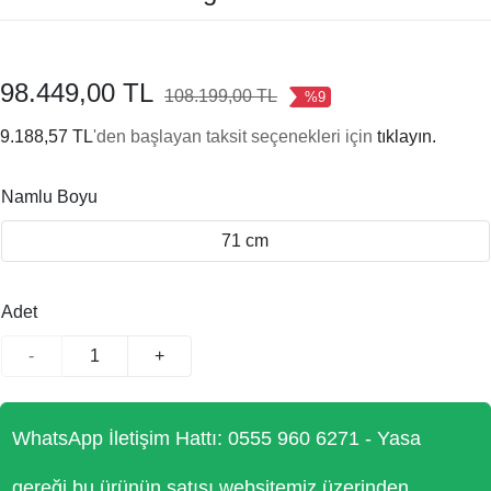
98.449,00 TL
108.199,00 TL
%9
9.188,57 TL
'den başlayan taksit seçenekleri için
tıklayın.
Namlu Boyu
71 cm
Adet
-
+
WhatsApp İletişim Hattı: 0555 960 6271 - Yasa
gereği bu ürünün satışı websitemiz üzerinden