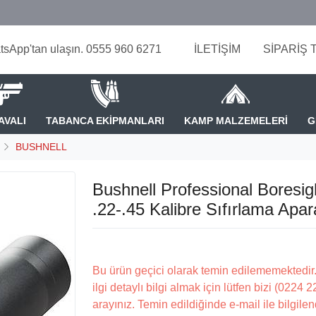
tsApp'tan ulaşın. 0555 960 6271
İLETİŞİM
SİPARİŞ 
AVALI
TABANCA EKİPMANLARI
KAMP MALZEMELERİ
G
BUSHNELL
Bushnell Professional Boresig
.22-.45 Kalibre Sıfırlama Apar
Bu ürün geçici olarak temin edilememektedir.
ilgi detaylı bilgi almak için lütfen bizi (0224 
arayınız. Temin edildiğinde e-mail ile bilgilen