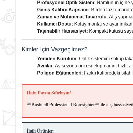
Profesyonel Optik Sistem:
Namlunun içine ye
Geniş Kalibre Kapsamı:
Birden fazla mandrel 
Zaman ve Mühimmat Tasarrufu:
Atış yapmad
Kullanıcı Dostu:
Kolay montaj ve ayar imkanı
Taşınabilir Hassasiyet:
Kompakt kutusu sayesi
Kimler İçin Vazgeçilmez?
Yeniden Kurulum:
Optik sistemini söküp taka
Avcılar:
Av sezonu öncesi ekipmanını hızlıca k
Poligon Eğitmenleri:
Farklı kalibredeki silah
Hata Payını Sıfırlayın!
**Bushnell Professional Boresighter** ile atış hassasiyetin
İlgili Ürünler: