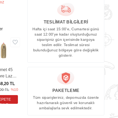
nız
TESLİMAT BİLGİLERİ
er
Hafta içi saat 15:00'e, Cumartesi günü
saat 12:00'ye kadar oluşturduğunuz
siparişiniz gün içerisinde kargoya
teslim edilir. Teslimat süresi
bulunduğunuz bölgeye göre değişiklik
gösterir.
met 45
bre Lazer
 Sighter
58,20 TL
fırlama
,00 TL
%10
PAKETLEME
paratı
Tüm siparişleriniz, depomuzda özenle
hazırlanarak güvenli ve korunaklı
ambalajlarla sevk edilmektedir.