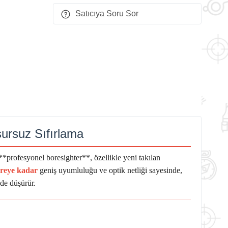
Satıcıya Soru Sor
sursuz Sıfırlama
u **profesyonel boresighter**, özellikle yeni takılan
breye kadar
geniş uyumluluğu ve optik netliği sayesinde,
üde düşürür.