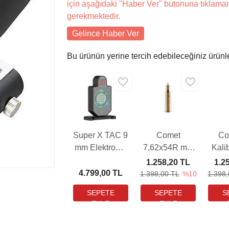
için aşağıdaki "Haber Ver" butonuna tıklama
gerekmektedir.
Gelince Haber Ver
Bu ürünün yerine tercih edebileceğiniz ürünl
Super X TAC 9
Comet
Co
mm Elektronik
7,62x54R mm
Kali
Hedef - Lazer
Lazer Bore
Bore
1.258,20 TL
1.2
Eğitim Seti
Sighter
Sı
4.799,00 TL
1.398,00 TL
%10
1.398
Sıfırlama
A
Aparatı