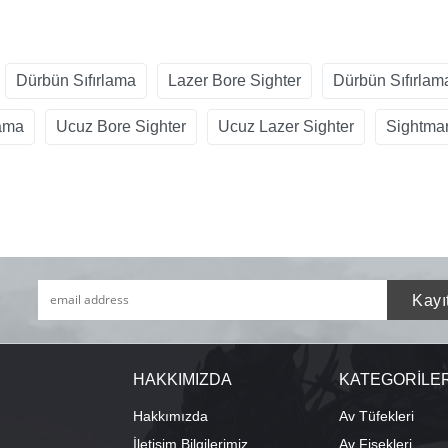
Dürbün Sıfırlama
Lazer Bore Sighter
Dürbün Sıfırlam
lama
Ucuz Bore Sighter
Ucuz Lazer Sighter
Sightma
HAKKIMIZDA
KATEGORİLE
Hakkımızda
Av Tüfekleri
İletişim Bilgilerimiz
Av Fişekleri