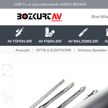
Bize Wha
AV TÜFEKLERİ
AV FİŞEKLERİ
AV MALZEMELERİ
H
Anasayfa
OPTİK & ELEKTRONİK
Sıfırlama Aparatları