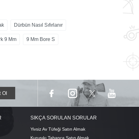
ak
Dürbün Nasıl Sıfırlanır
rk 9 Mm
9 Mm Bore S
R
SIKÇA SORULAN SORULAR
Yivsiz Av Tüfeği Satın Almak
Kurusıkı Tabanca Satın Almak