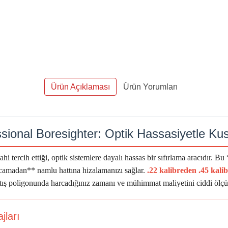
Ürün Açıklaması
Ürün Yorumları
sional Boresighter: Optik Hassasiyetle Ku
hi tercih ettiği, optik sistemlere dayalı hassas bir sıfırlama aracıdır. B
camadan** namlu hattına hizalamanızı sağlar.
.22 kalibreden .45 kali
 atış poligonunda harcadığınız zamanı ve mühimmat maliyetini ciddi ölç
jları