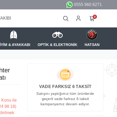
0555 960 6271
0
TAKİBİ
İYİM & AYAKKABI
OPTİK & ELEKTRONİK
HATSAN
hter
atı
VADE FARKSIZ 6 TAKSİT
Satışını yaptığımız tüm ürünlerde
geçerli vade farksız 6 taksit
 Konu ile
kampanyamız devam ediyor.
224 98 18)
dirilmek