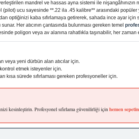
rleştirilen mandrel ve hassas ayna sistemi ile nişangâhınızın 
(pilot) ucu sayesinde **.22 ila .45 kalibre** arasındaki popüler 
an optiğinizi kaba sıfırlamaya getirerek, sahada ince ayar için
 sunar. Her atıcının çantasında bulunması gereken temel
profes
nde poligon veya av alanına rahatlıkla taşınabilir, her zaman 
n veya yeni dürbün alan atıcılar için.
ontrol etmek isteyenler için.
ları kısa sürede sıfırlaması gereken profesyoneller için.
hemen sepetin
izi kesinleştirin. Profesyonel sıfırlama güvenilirliği için