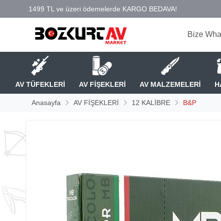
Bize Wha
AV TÜFEKLERİ
AV FİŞEKLERİ
AV MALZEMELERİ
H
Anasayfa
AV FİŞEKLERİ
12 KALİBRE
B&P