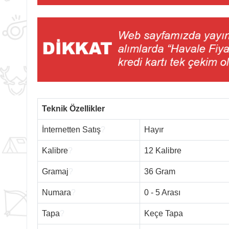
Teknik Özellikler
İnternetten Satış
?
Hayır
Kalibre
?
12 Kalibre
Gramaj
?
36 Gram
Numara
?
0 - 5 Arası
Tapa
?
Keçe Tapa