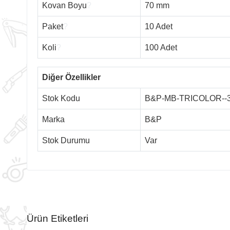
Kovan Boyu
?
70 mm
Paket
?
10 Adet
Koli
?
100 Adet
Diğer Özellikler
Stok Kodu
B&P-MB-TRICOLOR--
Marka
B&P
Stok Durumu
Var
Ürün Etiketleri