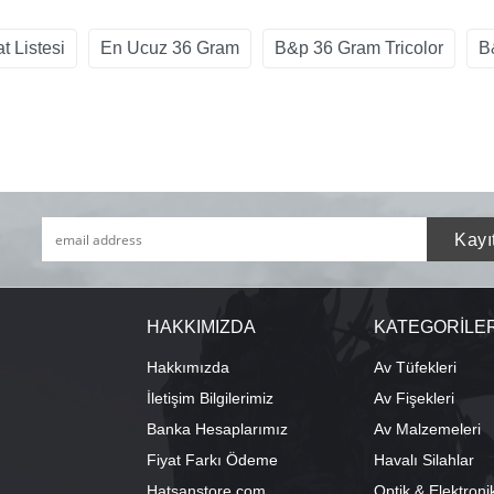
t Listesi
En Ucuz 36 Gram
B&p 36 Gram Tricolor
B
HAKKIMIZDA
KATEGORİLE
Hakkımızda
Av Tüfekleri
İletişim Bilgilerimiz
Av Fişekleri
Banka Hesaplarımız
Av Malzemeleri
Fiyat Farkı Ödeme
Havalı Silahlar
Hatsanstore.com
Optik & Elektroni