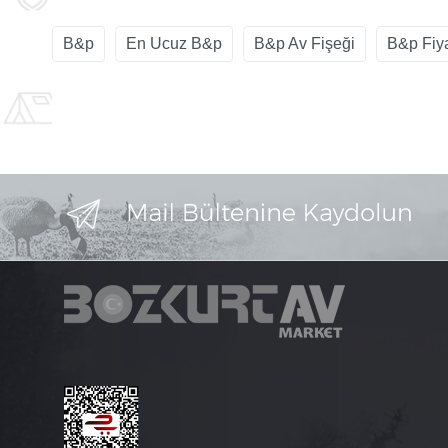
B&p
En Ucuz B&p
B&p Av Fişeği
B&p Fiya