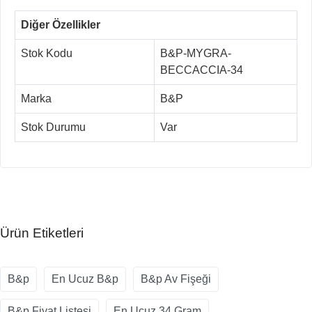
Diğer Özellikler
Stok Kodu
B&P-MYGRA-
BECCACCIA-34
Marka
B&P
Stok Durumu
Var
Ürün Etiketleri
B&p
En Ucuz B&p
B&p Av Fişeği
B&p Fiyat Listesi
En Ucuz 34 Gram