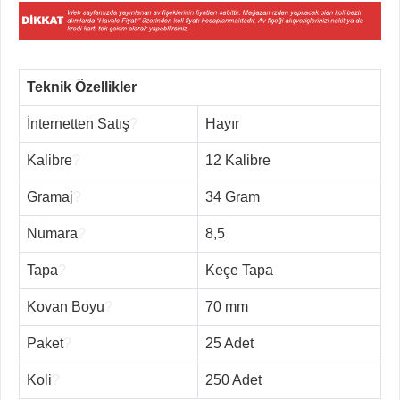
Teknik Özellikler
İnternetten Satış
?
Hayır
Kalibre
?
12 Kalibre
Gramaj
?
34 Gram
Numara
?
8,5
Tapa
?
Keçe Tapa
Kovan Boyu
?
70 mm
Paket
?
25 Adet
Koli
?
250 Adet