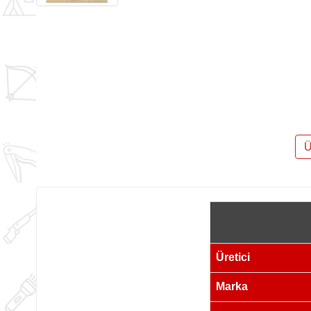
Ü
Üretici
Marka