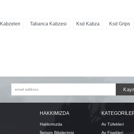
Kabzeleri
Tabanca Kabzesi
Ksd Kabza
Ksd Grips
HAKKIMIZDA
KATEGORİLE
Hakkımızda
Av Tüfekleri
İletişim Bilgilerimiz
Av Fişekleri