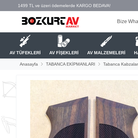
Bize Wha
AV TÜFEKLERİ
AV FİŞEKLERİ
AV MALZEMELERİ
H
Anasayfa
TABANCA EKİPMANLARI
Tabanca Kabzalar