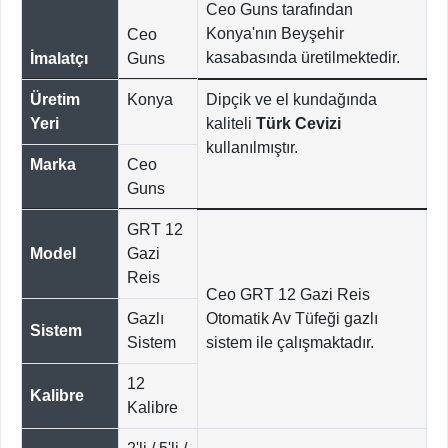
Ceo Guns tarafından
Konya'nın Beyşehir
Ceo
kasabasında üretilmektedir.
İmalatçı
Guns
Üretim
Konya
Dipçik ve el kundağında
Yeri
kaliteli
Türk Cevizi
kullanılmıştır.
Marka
Ceo
Guns
GRT 12
Model
Gazi
Reis
Ceo GRT 12 Gazi Reis
Gazlı
Otomatik Av Tüfeği gazlı
Sistem
Sistem
sistem ile çalışmaktadır.
12
Kalibre
Kalibre