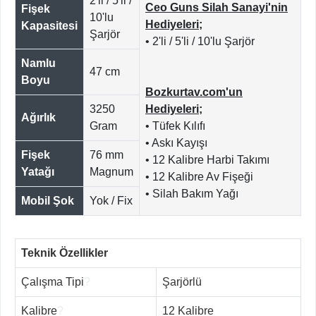
2'li / 5'li /
Ceo Guns Silah Sanayi'nin
Fişek
10'lu
Hediyeleri;
Kapasitesi
Şarjör
• 2'li / 5'li / 10'lu Şarjör
Namlu
47 cm
Boyu
Bozkurtav.com'un
3250
Hediyeleri;
Ağırlık
Gram
• Tüfek Kılıfı
• Askı Kayışı
Fişek
76 mm
• 12 Kalibre Harbi Takımı
Yatağı
Magnum
• 12 Kalibre Av Fişeği
• Silah Bakım Yağı
Mobil Şok
Yok / Fix
Teknik Özellikler
Çalışma Tipi
?
Şarjörlü
Kalibre
?
12 Kalibre