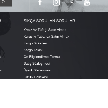
R
SIKÇA SORULAN SORULAR
Yivsiz Av Tüfeği Satın Almak
Kurusıkı Tabanca Satın Almak
Kargo Şirketleri
Kargo Takibi
k
Ön Bilgilendirme Formu
Satış Sözleşmesi
ri
Üyelik Sözleşmesi
ı
Gizlilik Politikası
camescit Mah. Kümbet Sokak No:4/A Osmangazi/BURSA
escit Mah. Çancılar Cad. No:38 Osmangazi/BURSA