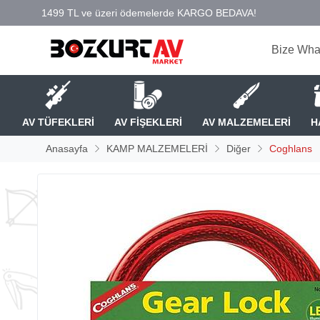
Bize Wha
AV TÜFEKLERİ
AV FİŞEKLERİ
AV MALZEMELERİ
H
Anasayfa
KAMP MALZEMELERİ
Diğer
Coghlans