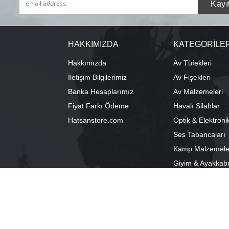
HAKKIMIZDA
KATEGORİLE
Hakkımızda
Av Tüfekleri
İletişim Bilgilerimiz
Av Fişekleri
Banka Hesaplarımız
Av Malzemeleri
Fiyat Farkı Ödeme
Havalı Silahlar
Hatsanstore.com
Optik & Elektroni
Ses Tabancaları
Kamp Malzemele
Giyim & Ayakkab
info@bozkurtav.com
Merkez: Ala
0555 960 6271
Şube: Alacam
0224 224 9818 / 0543 224 9818 (pbx)