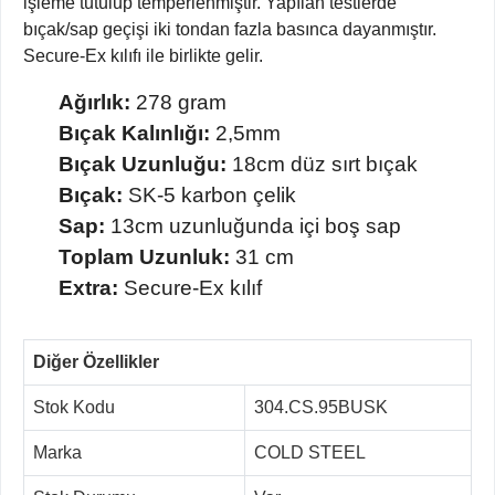
işleme tutulup temperlenmiştir. Yapılan testlerde
bıçak/sap geçişi iki tondan fazla basınca dayanmıştır.
Secure-Ex kılıfı ile birlikte gelir.
Ağırlık:
278 gram
Bıçak Kalınlığı:
2,5mm
Bıçak Uzunluğu:
18cm düz sırt bıçak
Bıçak:
SK-5 karbon çelik
Sap:
13cm uzunluğunda içi boş sap
Toplam Uzunluk:
31 cm
Extra:
Secure-Ex kılıf
Diğer Özellikler
Stok Kodu
304.CS.95BUSK
Marka
COLD STEEL