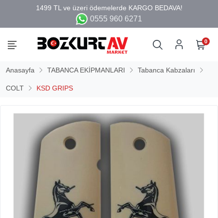
0555 960 6271
0
Anasayfa
TABANCA EKİPMANLARI
Tabanca Kabzaları
COLT
KSD GRIPS