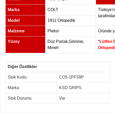
Marka
COLT
Türkiye'n
tarafında
Model
1911 Ortopedik
Malzeme
Pleksi
Üründe yü
Yüzey
Düz Parlak,Gömme,
*Lütfen 
Mineli
Ortopedi
Diğer Özellikler
Stok Kodu
CO5-1PF59P
Marka
KSD GRIPS
Stok Durumu
Var