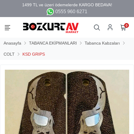
0555 960 6271
0
Anasayfa
TABANCA EKİPMANLARI
Tabanca Kabzaları
COLT
KSD GRIPS