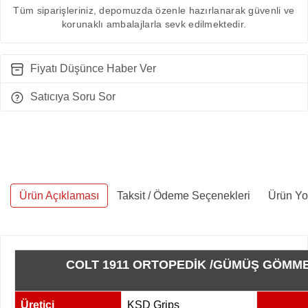
Tüm siparişleriniz, depomuzda özenle hazırlanarak güvenli ve
korunaklı ambalajlarla sevk edilmektedir.
Fiyatı Düşünce Haber Ver
Satıcıya Soru Sor
Ürün Açıklaması
Taksit / Ödeme Seçenekleri
Ürün Yo
COLT 1911 ORTOPEDİK /GÜMÜŞ GÖMME
Üretici
KSD Grips