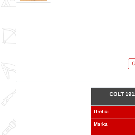
Ü
COLT 19
Üretici
Marka