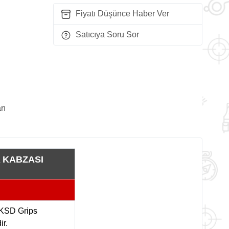
Fiyatı Düşünce Haber Ver
Satıcıya Soru Sor
rı
 KABZASI
i KSD Grips
ir.