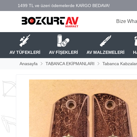
Bize Wha
AV TÜFEKLERİ
AV FİŞEKLERİ
AV MALZEMELERİ
H
Anasayfa
TABANCA EKİPMANLARI
Tabanca Kabzalar