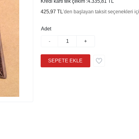
Kredi kartı tek çekim :
4.335,81 TL
425,97 TL
'den başlayan taksit seçenekleri iç
Adet
-
+