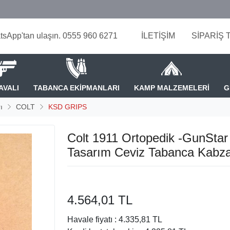
tsApp'tan ulaşın. 0555 960 6271
İLETİŞİM
SİPARİŞ 
AVALI
TABANCA EKİPMANLARI
KAMP MALZEMELERİ
G
ı
COLT
KSD GRIPS
Colt 1911 Ortopedik -GunStar
Tasarım Ceviz Tabanca Kabza
4.564,01 TL
Havale fiyatı :
4.335,81 TL