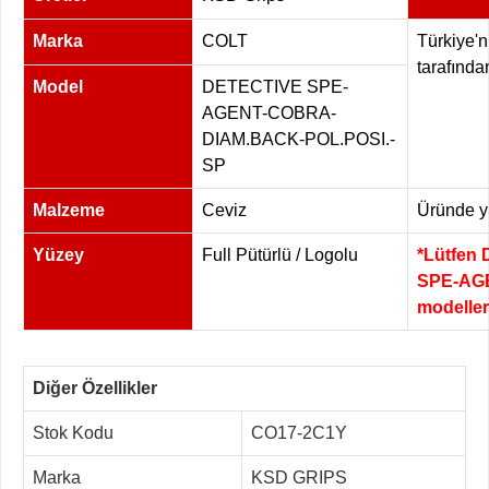
Marka
COLT
Türkiye'n
tarafında
Model
DETECTIVE SPE-
AGENT-COBRA-
DIAM.BACK-POL.POSI.-
SP
Malzeme
Ceviz
Üründe yü
Yüzey
Full Pütürlü / Logolu
*Lütfen 
SPE-AG
modeller
Diğer Özellikler
Stok Kodu
CO17-2C1Y
Marka
KSD GRIPS