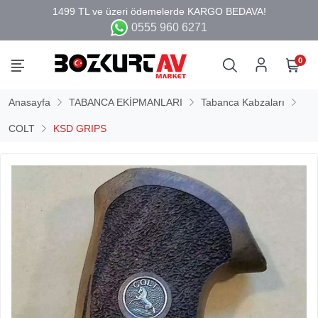
0555 960 6271
0
Anasayfa
TABANCA EKİPMANLARI
Tabanca Kabzaları
COLT
KSD GRIPS