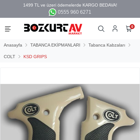
0555 960 6271
0
Anasayfa
TABANCA EKİPMANLARI
Tabanca Kabzaları
COLT
KSD GRIPS