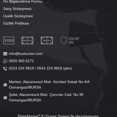
Ön Bilgilendirme Formu
Satış Sözleşmesi
Üyelik Sözleşmesi
Gizlilik Politikası
info@bozkurtav.com
0555 960 6271
0224 224 9818 / 0543 224 9818 (pbx)
Merkez: Alacamescit Mah. Kümbet Sokak No:4/A
Osmangazi/BURSA
Şube: Alacamescit Mah. Çancılar Cad. No:38
Osmangazi/BURSA
®
PlatinMarket
E-Ticaret Sistemi
İle Hazırlanmıştır.