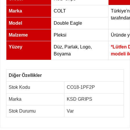
Marka
COLT
Türkiye'n
tarafında
Model
Double Eagle
Malzeme
Pleksi
Üründe yü
Yüzey
Düz, Parlak, Logo,
*Lütfen 
Boyama
modeli i
Diğer Özellikler
Stok Kodu
CO18-1PF2P
Marka
KSD GRIPS
Stok Durumu
Var