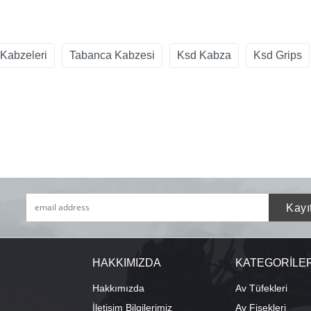
Kabzeleri
Tabanca Kabzesi
Ksd Kabza
Ksd Grips
HAKKIMIZDA
KATEGORİLE
Hakkımızda
Av Tüfekleri
İletişim Bilgilerimiz
Av Fişekleri