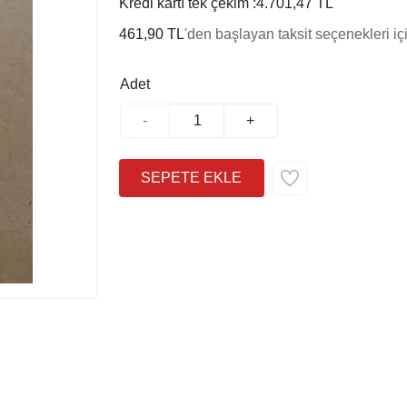
Kredi kartı tek çekim :
4.701,47 TL
461,90 TL
'den başlayan taksit seçenekleri iç
Adet
-
+