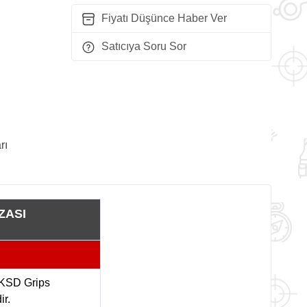
Fiyatı Düşünce Haber Ver
Satıcıya Soru Sor
rı
ZASI
i KSD Grips
ir.