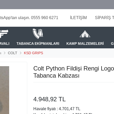
tsApp'tan ulaşın. 0555 960 6271
İLETİŞİM
SİPARİŞ 
AVALI
TABANCA EKİPMANLARI
KAMP MALZEMELERİ
G
ı
COLT
KSD GRIPS
Colt Python Fildişi Rengi Logo
Tabanca Kabzası
4.948,92 TL
Havale fiyatı :
4.701,47 TL