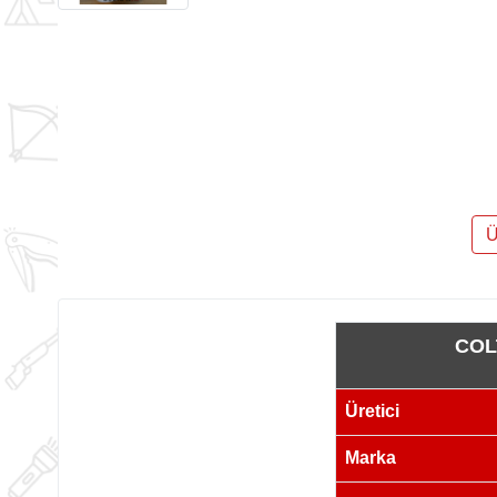
Ü
COL
Üretici
Marka