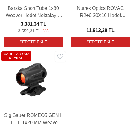
Barska Short Tube 1x30
Nutrek Optics ROVAC
Weaver Hedef Noktalayıcı
R2+6 20X16 Hedef
Red Dot Sight
Noktalayıcı Red Dot Sight
3.381,34 TL
(6 MOA)
11.913,29 TL
3.559,31 TL
%5
VADE FARKSIZ
6 TAKSİT
Sig Sauer ROMEO5 GEN II
ELITE 1x20 MM Weaver
Hedef Noktalayıcı Red Dot