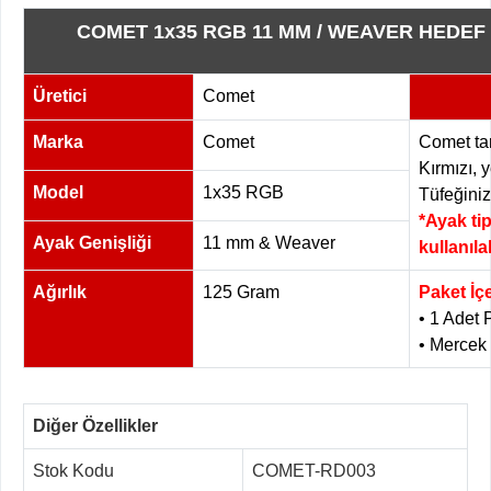
COMET 1x35 RGB 11 MM / WEAVER HEDEF
Üretici
Comet
Marka
Comet
Comet tar
Kırmızı, 
Model
1x35 RGB
Tüfeğiniz
*Ayak ti
Ayak Genişliği
11 mm & Weaver
kullanılab
Ağırlık
125 Gram
Paket İçe
• 1 Adet P
• Mercek
Diğer Özellikler
Stok Kodu
COMET-RD003