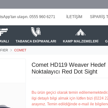
tsApp'tan ulaşın. 0555 960 6271
İLETİŞİM
SİPARİŞ 
AVALI
TABANCA EKİPMANLARI
KAMP MALZEMELERİ
G
FIER
COMET
Comet HD119 Weaver Hedef
Noktalayıcı Red Dot Sight
Bu ürün geçici olarak temin edilememektedir.
ilgi detaylı bilgi almak için lütfen bizi (0224 
arayınız. Temin edildiğinde e-mail ile bilgilen