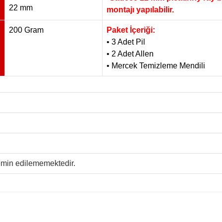
22 mm
montajı yapılabilir.
200 Gram
Paket İçeriği:
• 3 Adet Pil
• 2 Adet Allen
• Mercek Temizleme Mendili
temin edilememektedir.