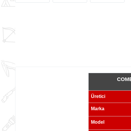
COME
Üretici
Marka
Model