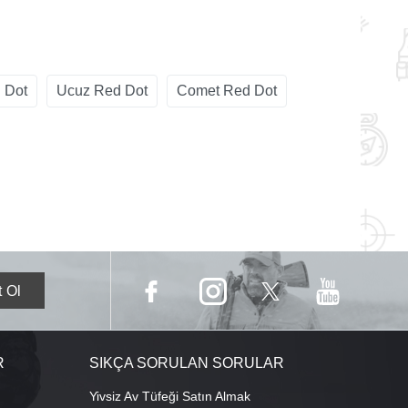
 Dot
Ucuz Red Dot
Comet Red Dot
R
SIKÇA SORULAN SORULAR
Yivsiz Av Tüfeği Satın Almak