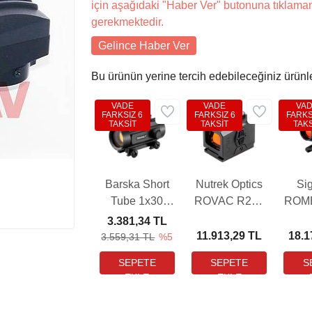
için aşağıdaki "Haber Ver" butonuna tıklama
gerekmektedir.
Gelince Haber Ver
Bu ürünün yerine tercih edebileceğiniz ürünl
VADE
VADE
VA
FARKSIZ 6
FARKSIZ 6
FARKS
TAKSİT
TAKSİT
TAKS
Barska Short
Nutrek Optics
Si
Tube 1x30
ROVAC R2+6
ROM
Weaver Hedef
20X16 Hedef
II E
3.381,34 TL
Noktalayıcı
Noktalayıcı
MM 
11.913,29 TL
18.1
3.559,31 TL
%5
Red Dot Sight
Red Dot Sight
(6 MOA)
Nok
Red 