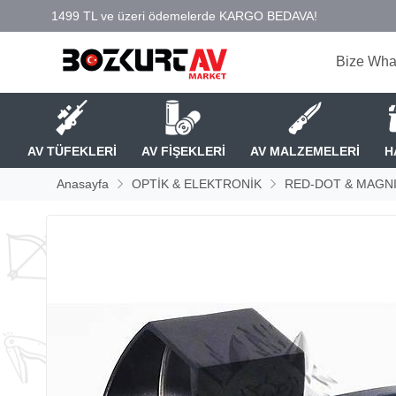
Bize Wha
AV TÜFEKLERİ
AV FİŞEKLERİ
AV MALZEMELERİ
H
Anasayfa
OPTİK & ELEKTRONİK
RED-DOT & MAGNI