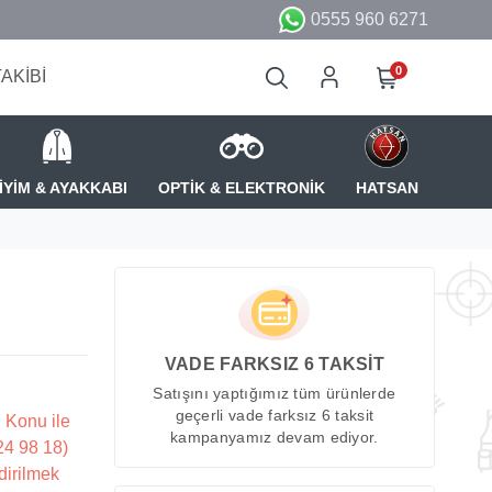
0555 960 6271
0
TAKİBİ
İYİM & AYAKKABI
OPTİK & ELEKTRONİK
HATSAN
VADE FARKSIZ 6 TAKSİT
Satışını yaptığımız tüm ürünlerde
geçerli vade farksız 6 taksit
 Konu ile
kampanyamız devam ediyor.
224 98 18)
dirilmek