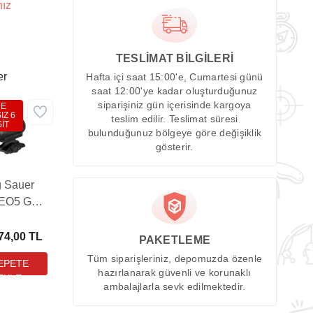
nız
TESLİMAT BİLGİLERİ
er
Hafta içi saat 15:00'e, Cumartesi günü
saat 12:00'ye kadar oluşturduğunuz
siparişiniz gün içerisinde kargoya
DE
IZ 6
teslim edilir. Teslimat süresi
İT
bulunduğunuz bölgeye göre değişiklik
gösterir.
g Sauer
EO5 GEN
LITE 1x20
Weaver
74,00 TL
PAKETLEME
Hedef
Tüm siparişleriniz, depomuzda özenle
talayıcı
hazırlanarak güvenli ve korunaklı
Dot Sight
ambalajlarla sevk edilmektedir.