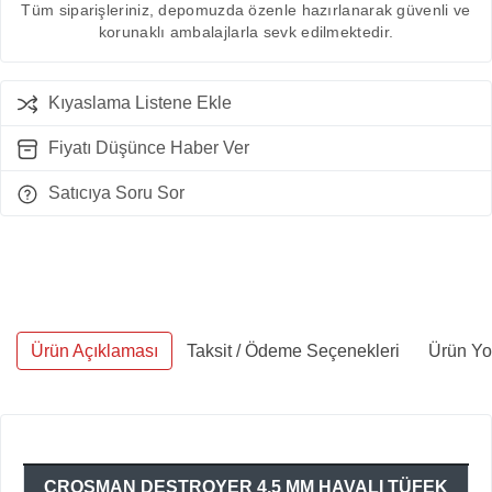
Tüm siparişleriniz, depomuzda özenle hazırlanarak güvenli ve
korunaklı ambalajlarla sevk edilmektedir.
Kıyaslama Listene Ekle
Fiyatı Düşünce Haber Ver
Satıcıya Soru Sor
Ürün Açıklaması
Taksit / Ödeme Seçenekleri
Ürün Yo
CROSMAN DESTROYER 4,5 MM HAVALI TÜFEK