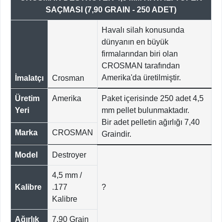
SAÇMASI (7,90 GRAIN - 250 ADET)
Havalı silah konusunda
dünyanın en büyük
firmalarından biri olan
CROSMAN tarafından
Amerika'da üretilmiştir.
İmalatçı
Crosman
Üretim
Amerika
Paket içerisinde 250 adet 4,5
Yeri
mm pellet bulunmaktadır.
Bir adet pelletin ağırlığı 7,40
Marka
CROSMAN
Graindir.
Model
Destroyer
4,5 mm /
Kalibre
.177
?
Kalibre
Ağırlık
7,90 Grain