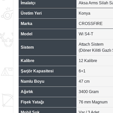
İmalatçı
Aksa Arms Silah S
Üretim Yeri
Konya
Marka
CROSSFIRE
Model
Wi S4-T
Attach Sistem
Sistem
(Döner Kilitli Gazlı
Kalibre
12 Kalibre
Şarjör Kapasitesi
6+1
Namlu Boyu
47 cm
Ağırlık
3400 Gram
Fişek Yatağı
76 mm Magnum
Mobil Şok
Var / 3 Adet