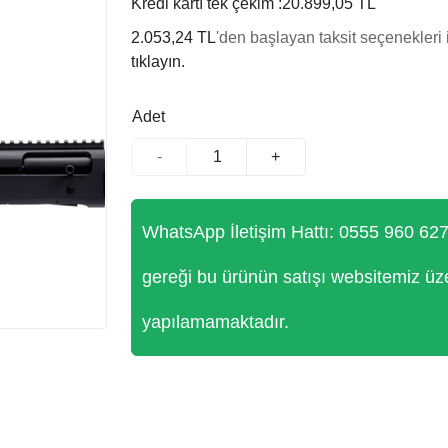
Kredi kartı tek çekim :
20.899,05 TL
2.053,24 TL
'den başlayan taksit seçenekleri 
tıklayın.
Adet
-
+
WhatsApp İletişim Hattı: 0555 960 62
gereği bu ürünün satışı websitemiz üz
yapılamamaktadır.