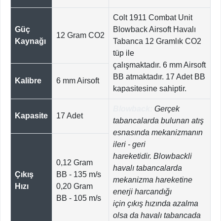
Colt 1911 Combat Unit
Güç
Blowback Airsoft Havalı
12 Gram CO2
Kaynağı
Tabanca 12 Gramlık CO2
tüp ile
çalışmaktadır. 6 mm Airsoft
BB atmaktadır. 17 Adet BB
Kalibre
6 mm Airsoft
kapasitesine sahiptir.
Blowback:
Gerçek
Kapasite
17 Adet
tabancalarda bulunan atış
esnasında mekanizmanın
ileri - geri
hareketidir. Blowbackli
0,12 Gram
havalı tabancalarda
Çıkış
BB - 135 m/s
mekanizma hareketine
Hızı
0,20 Gram
enerji harcandığı
BB - 105 m/s
için çıkış hızında azalma
olsa da havalı tabancada