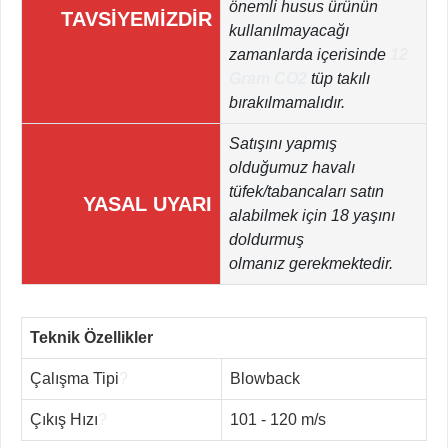
önemli husus ürünün
TAVSİYEMİZDİR
kullanılmayacağı
zamanlarda içerisinde
12
Gram CO2
tüp takılı
bırakılmamalıdır.
Satışını yapmış
olduğumuz havalı
tüfek/tabancaları satın
YASAL UYARI
alabilmek için 18 yaşını
doldurmuş
olmanız gerekmektedir.
Teknik Özellikler
Çalışma Tipi
?
Blowback
Çıkış Hızı
?
101 - 120 m/s