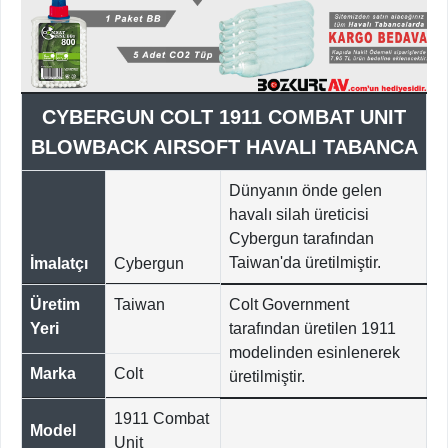
CYBERGUN COLT 1911 COMBAT UNIT
BLOWBACK AIRSOFT HAVALI TABANCA
Dünyanın önde gelen
havalı silah üreticisi
Cybergun tarafından
Taiwan'da üretilmiştir.
İmalatçı
Cybergun
Üretim
Taiwan
Colt Government
Yeri
tarafından üretilen 1911
modelinden esinlenerek
Marka
Colt
üretilmiştir.
1911 Combat
Model
Unit