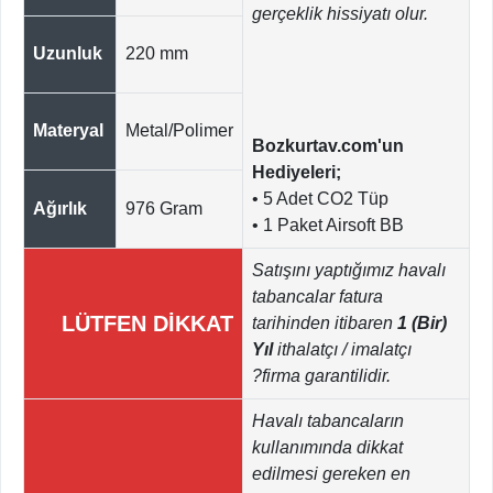
gerçeklik hissiyatı olur.
Uzunluk
220 mm
Materyal
Metal/Polimer
Bozkurtav.com'un
Hediyeleri;
• 5 Adet CO2 Tüp
Ağırlık
976 Gram
• 1 Paket Airsoft BB
Satışını yaptığımız havalı
tabancalar fatura
LÜTFEN DİKKAT
tarihinden itibaren
1 (Bir)
Yıl
ithalatçı / imalatçı
?firma garantilidir.
Havalı tabancaların
kullanımında dikkat
edilmesi gereken en