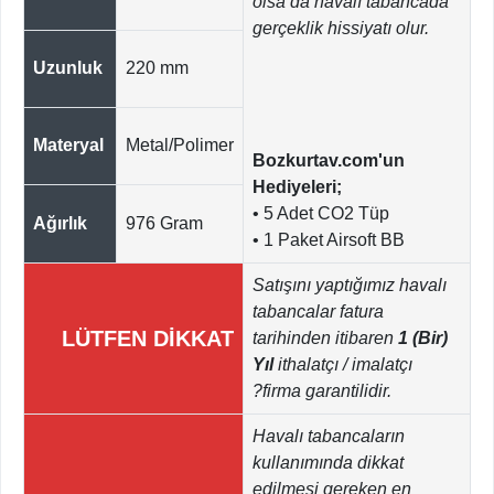
olsa da havalı tabancada
gerçeklik hissiyatı olur.
Uzunluk
220 mm
Materyal
Metal/Polimer
Bozkurtav.com'un
Hediyeleri;
• 5 Adet CO2 Tüp
Ağırlık
976 Gram
• 1 Paket Airsoft BB
Satışını yaptığımız havalı
tabancalar fatura
LÜTFEN DİKKAT
tarihinden itibaren
1 (Bir)
Yıl
ithalatçı / imalatçı
?firma garantilidir.
Havalı tabancaların
kullanımında dikkat
edilmesi gereken en