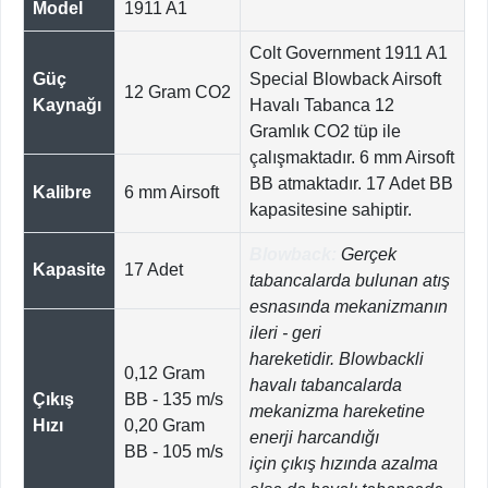
Model
1911 A1
Colt Government 1911 A1
Güç
Special Blowback Airsoft
12 Gram CO2
Kaynağı
Havalı Tabanca 12
Gramlık CO2 tüp ile
çalışmaktadır. 6 mm Airsoft
BB atmaktadır. 17 Adet BB
Kalibre
6 mm Airsoft
kapasitesine sahiptir.
Blowback:
Gerçek
Kapasite
17 Adet
tabancalarda bulunan atış
esnasında mekanizmanın
ileri - geri
hareketidir. Blowbackli
0,12 Gram
havalı tabancalarda
Çıkış
BB - 135 m/s
mekanizma hareketine
Hızı
0,20 Gram
enerji harcandığı
BB - 105 m/s
için çıkış hızında azalma