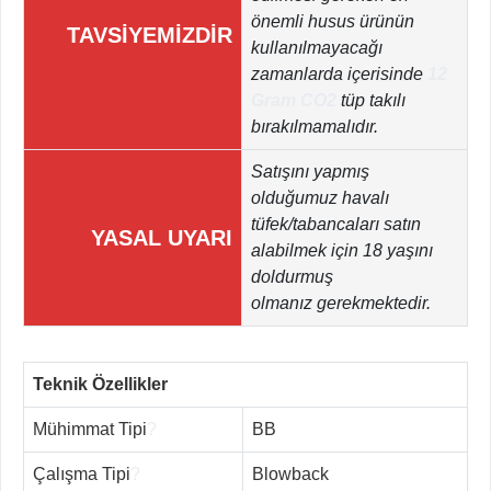
önemli husus ürünün
TAVSİYEMİZDİR
kullanılmayacağı
zamanlarda içerisinde
12
Gram CO2
tüp takılı
bırakılmamalıdır.
Satışını yapmış
olduğumuz havalı
tüfek/tabancaları satın
YASAL UYARI
alabilmek için 18 yaşını
doldurmuş
olmanız gerekmektedir.
Teknik Özellikler
Mühimmat Tipi
?
BB
Çalışma Tipi
?
Blowback