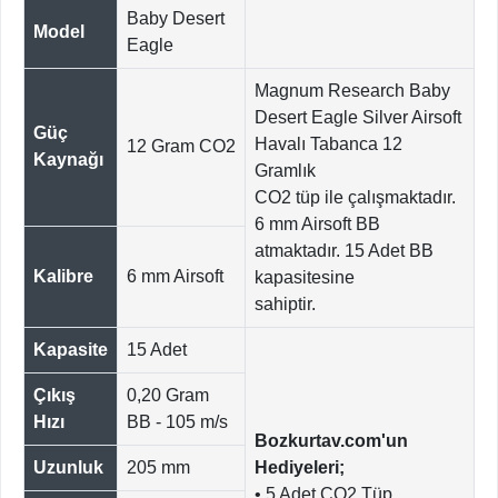
Baby Desert
Model
Eagle
Magnum Research Baby
Desert Eagle Silver Airsoft
Güç
Havalı Tabanca 12
12 Gram CO2
Kaynağı
Gramlık
CO2 tüp ile çalışmaktadır.
6 mm Airsoft BB
atmaktadır. 15 Adet BB
Kalibre
6 mm Airsoft
kapasitesine
sahiptir.
Kapasite
15 Adet
Çıkış
0,20 Gram
Hızı
BB - 105 m/s
Bozkurtav.com'un
Uzunluk
205 mm
Hediyeleri;
• 5 Adet CO2 Tüp