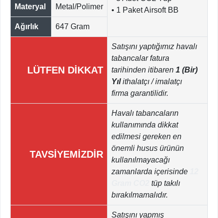
Materyal
Metal/Polimer
• 1 Paket Airsoft BB
Ağırlık
647 Gram
Satışını yaptığımız havalı
tabancalar fatura
LÜTFEN DİKKAT
tarihinden itibaren
1 (Bir)
Yıl
ithalatçı / imalatçı
firma garantilidir.
Havalı tabancaların
kullanımında dikkat
edilmesi gereken en
önemli husus ürünün
TAVSİYEMİZDİR
kullanılmayacağı
zamanlarda içerisinde
12
Gram CO2
tüp takılı
bırakılmamalıdır.
Satışını yapmış