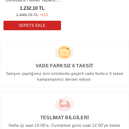
Yedek Şarjörü (2 Adet)
1.232,10 TL
1.449,73 TL
%15
VADE FARKSIZ 6 TAKSİT
Satışını yaptığımız tüm ürünlerde geçerli vade farksız 6 taksit
kampanyamız devam ediyor.
TESLİMAT BİLGİLERİ
Hafta içi saat 15:00'e, Cumartesi günü saat 12:00'ye kadar