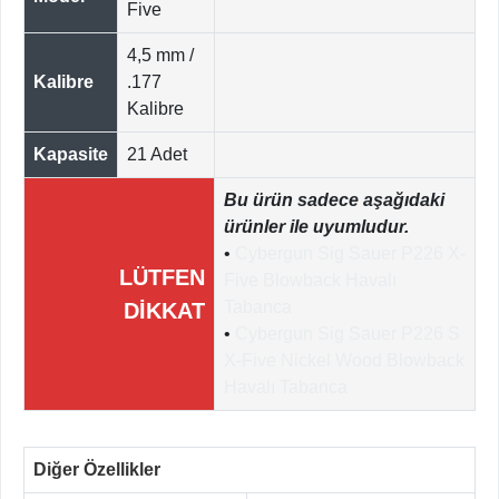
Five
4,5 mm /
Kalibre
.177
Kalibre
Kapasite
21 Adet
Bu ürün sadece aşağıdaki
ürünler ile uyumludur.
•
Cybergun Sig Sauer P226 X-
LÜTFEN
Five Blowback Havalı
Tabanca
DİKKAT
•
Cybergun Sig Sauer P226 S
X-Five Nickel Wood Blowback
Havalı Tabanca
Diğer Özellikler