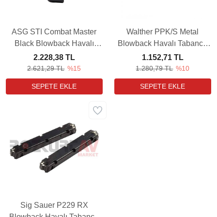
ASG STI Combat Master
Walther PPK/S Metal
Black Blowback Havalı
Blowback Havalı Tabanca
Tabanca Yedek Şarjörü
Yedek Şarjörü (3 Adet)
2.228,38 TL
1.152,71 TL
2.621,29 TL
%15
1.280,79 TL
%10
Sig Sauer P229 RX
Blowback Havalı Tabanca