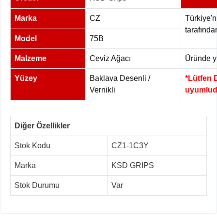
Marka
CZ
Türkiye'n
tarafında
Model
75B
Malzeme
Ceviz Ağacı
Üründe yü
Yüzey
Baklava Desenli /
*Lütfen 
Vernikli
uyumlud
Diğer Özellikler
Stok Kodu
CZ1-1C3Y
Marka
KSD GRIPS
Stok Durumu
Var