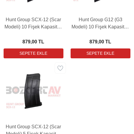
Hunt Group SCX-12 (Scar
Hunt Group G12 (G3
Modeli) 10 Fişek Kapasiteli
Modeli) 10 Fişek Kapasiteli
12 Kalibre Metal Yedek
12 Kalibre Metal Yedek
Şarjör
Şarjör
879,00 TL
879,00 TL
Hunt Group SCX-12 (Scar
Modeli) 5 Fişek Kapasiteli