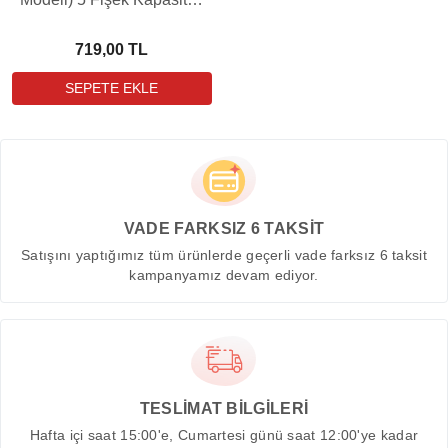
12 Kalibre Metal Yedek
Şarjör
719,00 TL
VADE FARKSIZ 6 TAKSİT
Satışını yaptığımız tüm ürünlerde geçerli vade farksız 6 taksit
kampanyamız devam ediyor.
TESLİMAT BİLGİLERİ
Hafta içi saat 15:00'e, Cumartesi günü saat 12:00'ye kadar