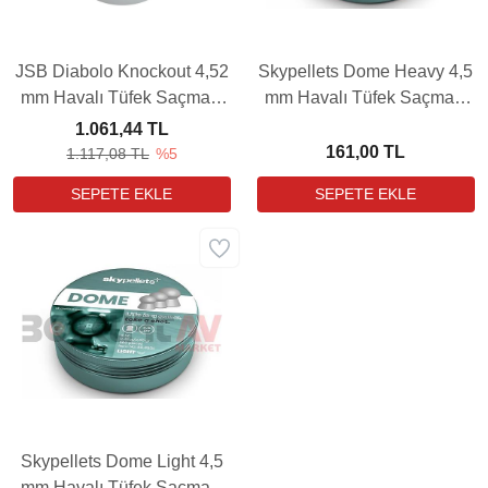
JSB Diabolo Knockout 4,52
Skypellets Dome Heavy 4,5
mm Havalı Tüfek Saçması
mm Havalı Tüfek Saçması
(13,43Grain - 400 Adet)
(9,56 Grain - 500 Adet)
1.061,44 TL
161,00 TL
1.117,08 TL
%5
Skypellets Dome Light 4,5
mm Havalı Tüfek Saçması