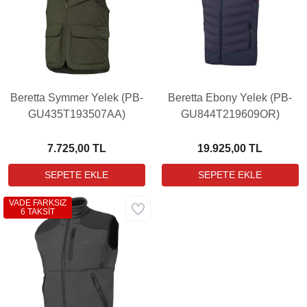
Beretta Symmer Yelek (PB-
Beretta Ebony Yelek (PB-
GU435T193507AA)
GU844T219609OR)
7.725,00 TL
19.925,00 TL
VADE FARKSIZ
6 TAKSİT