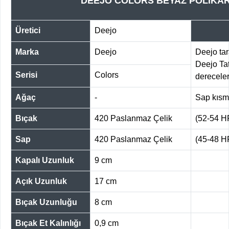
DEEJO COLORS BEYAZ POLİKAR
Üretici
Deejo
Marka
Deejo
Deejo tar
Deejo Tat
Serisi
Colors
dereceler
Ağaç
-
Sap kıs
Bıçak
420 Paslanmaz Çelik
(52-54 
Sap
420 Paslanmaz Çelik
(45-48 
Kapalı Uzunluk
9 cm
Açık Uzunluk
17 cm
Bıçak Uzunluğu
8 cm
Bıçak Et Kalınlığı
0,9 cm