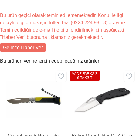
Bu ürün geçici olarak temin edilememektedir. Konu ile ilgi
detaylı bilgi almak için lütfen bizi (0224 224 98 18) arayınız.
Temin edildiğinde e-mail ile bilgilendirilmek için aşağıdaki
"Haber Ver" butonuna tıklamanız gerekmektedir.
Gelince Haber Ver
Bu ürünün yerine tercih edebileceğiniz ürünler
VADE FARKSIZ
6 TAKSİT
Opinel Inox 8 No Plastik
Böker Manufaktur DTK Çakı