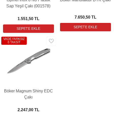
Sap Yeşil Çakı (001578)
7.650,50 TL
1.551,50 TL
VADE FARKSIZ
6 TAKSİT
Böker Magnum Shiny EDC
Çakı
2.247,00 TL