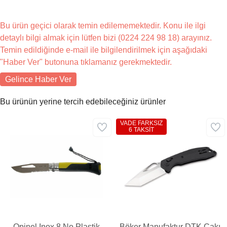
Bu ürün geçici olarak temin edilememektedir. Konu ile ilgi
detaylı bilgi almak için lütfen bizi (0224 224 98 18) arayınız.
Temin edildiğinde e-mail ile bilgilendirilmek için aşağıdaki
"Haber Ver" butonuna tıklamanız gerekmektedir.
Gelince Haber Ver
Bu ürünün yerine tercih edebileceğiniz ürünler
VADE FARKSIZ
6 TAKSİT
Opinel Inox 8 No Plastik
Böker Manufaktur DTK Çakı