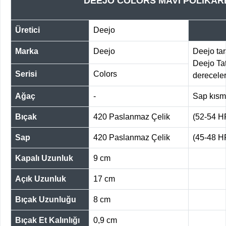
DEEJO COLORS MAVİ POLİKAR
Üretici
Deejo
Marka
Deejo
Deejo tar
Deejo Tat
Serisi
Colors
dereceler
Ağaç
-
Sap kıs
Bıçak
420 Paslanmaz Çelik
(52-54 
Sap
420 Paslanmaz Çelik
(45-48 
Kapalı Uzunluk
9 cm
Açık Uzunluk
17 cm
Bıçak Uzunluğu
8 cm
Bıçak Et Kalınlığı
0,9 cm