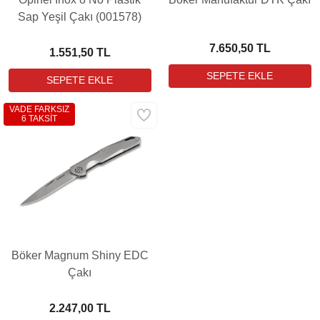
Sap Yeşil Çakı (001578)
7.650,50 TL
1.551,50 TL
VADE FARKSIZ
6 TAKSİT
Böker Magnum Shiny EDC
Çakı
2.247,00 TL