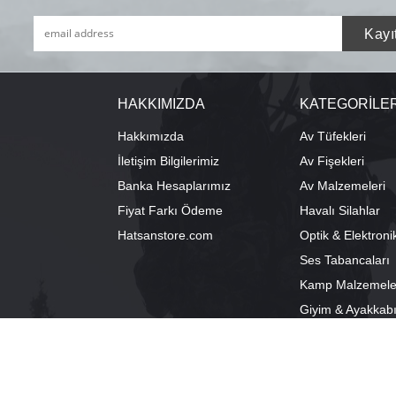
HAKKIMIZDA
KATEGORİLE
Hakkımızda
Av Tüfekleri
İletişim Bilgilerimiz
Av Fişekleri
Banka Hesaplarımız
Av Malzemeleri
Fiyat Farkı Ödeme
Havalı Silahlar
Hatsanstore.com
Optik & Elektroni
Ses Tabancaları
Kamp Malzemele
Giyim & Ayakkab
info@bozkurtav.com
Merkez: Ala
0555 960 6271
Şube: Alacam