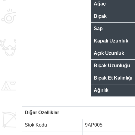
Ağaç
Bıçak
Sap
Kapalı Uzunluk
Açık Uzunluk
Bıçak Uzunluğu
Bıçak Et Kalınlığı
Ağırlık
Diğer Özellikler
Stok Kodu
9AP005