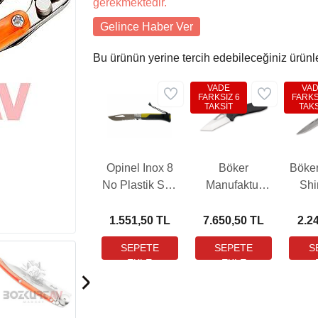
gerekmektedir.
Gelince Haber Ver
Bu ürünün yerine tercih edebileceğiniz ürünl
VADE
VA
FARKSIZ 6
FARKS
TAKSİT
TAKS
Opinel Inox 8
Böker
Böke
No Plastik Sap
Manufaktur
Sh
Yeşil Çakı
DTK Çakı
(001578)
1.551,50 TL
7.650,50 TL
2.2