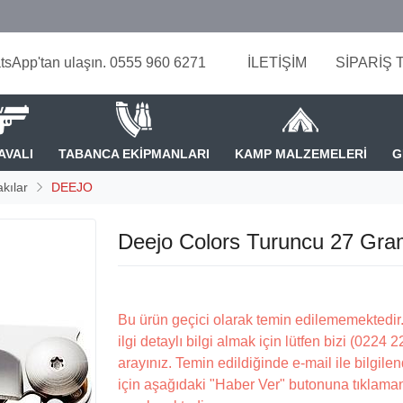
tsApp'tan ulaşın. 0555 960 6271
İLETİŞİM
SİPARİŞ 
AVALI
TABANCA EKİPMANLARI
KAMP MALZEMELERİ
G
kılar
DEEJO
Deejo Colors Turuncu 27 Gra
Bu ürün geçici olarak temin edilememektedir.
ilgi detaylı bilgi almak için lütfen bizi (0224 
arayınız. Temin edildiğinde e-mail ile bilgilen
için aşağıdaki "Haber Ver" butonuna tıklama