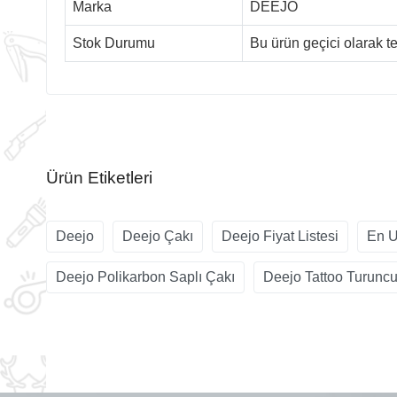
Marka
DEEJO
Stok Durumu
Bu ürün geçici olarak 
Ürün Etiketleri
Deejo
Deejo Çakı
Deejo Fiyat Listesi
En U
Deejo Polikarbon Saplı Çakı
Deejo Tattoo Turuncu