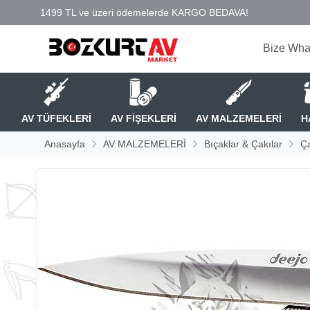
Bize Wha
AV TÜFEKLERİ
AV FİŞEKLERİ
AV MALZEMELERİ
H
Anasayfa
AV MALZEMELERİ
Bıçaklar & Çakılar
Ça