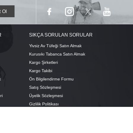
R
SIKÇA SORULAN SORULAR
Yivsiz Av Tüfeği Satın Almak
Kurusıkı Tabanca Satın Almak
Kargo Şirketleri
Kargo Takibi
k
Ön Bilgilendirme Formu
Satış Sözleşmesi
ri
Üyelik Sözleşmesi
ı
Gizlilik Politikası
camescit Mah. Kümbet Sokak No:4/A Osmangazi/BURSA
escit Mah. Çancılar Cad. No:38 Osmangazi/BURSA