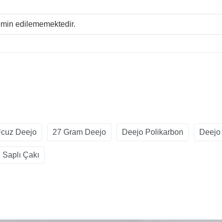
temin edilememektedir.
cuz Deejo
27 Gram Deejo
Deejo Polikarbon
Deejo
 Saplı Çakı