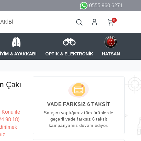
0555 960 6271
0
TAKİBİ
İYİM & AYAKKABI
OPTİK & ELEKTRONİK
HATSAN
m Çakı
VADE FARKSIZ 6 TAKSİT
 Konu ile
Satışını yaptığımız tüm ürünlerde
224 98 18)
geçerli vade farksız 6 taksit
kampanyamız devam ediyor.
dirilmek
nız