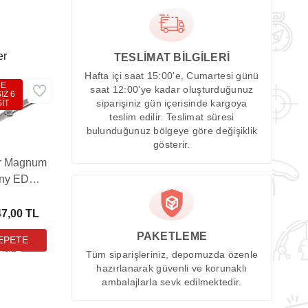
er
TESLİMAT BİLGİLERİ
Hafta içi saat 15:00'e, Cumartesi günü
DE
saat 12:00'ye kadar oluşturduğunuz
IZ 6
İT
siparişiniz gün içerisinde kargoya
teslim edilir. Teslimat süresi
bulunduğunuz bölgeye göre değişiklik
gösterir.
r Magnum
iny EDC
Çakı
47,00 TL
PAKETLEME
Tüm siparişleriniz, depomuzda özenle
hazırlanarak güvenli ve korunaklı
ambalajlarla sevk edilmektedir.