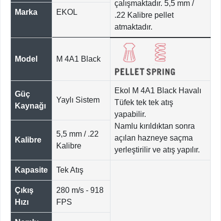
çalışmaktadır. 5,5 mm /
Marka
EKOL
.22 Kalibre pellet
atmaktadır.
Model
M 4A1 Black
Ekol M 4A1 Black Havalı
Güç
Yaylı Sistem
Tüfek tek tek atış
Kaynağı
yapabilir.
Namlu kırıldıktan sonra
5,5 mm / .22
açılan hazneye saçma
Kalibre
Kalibre
yerleştirilir ve atış yapılır.
Kapasite
Tek Atış
Çıkış
280 m/s - 918
Hızı
FPS