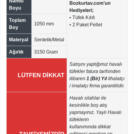
Namlu
Bozkurtav.com'un
Boyu
Hediyeleri;
• Tüfek Kılıfı
Toplam
1050 mm
• 2 Paket Pellet
Boy
Materyal
Sentetik/Metal
Ağırlık
3150 Gram
Satışını yaptığımız havalı
tüfekler fatura tarihinden
LÜTFEN DİKKAT
itibaren
1 (Bir) Yıl
ithalatçı
/ imalatçı firma garantilidir.
Havalı silahlar ile
kesinlikle boş atış
yapmayınız. Yaylı Havalı
tüfeklerin
kullanımında dikkat
TAVSİYEMİZDİR
edilmesi gereken en