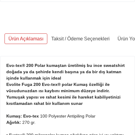
Ürün Açıklaması
Taksit / Ödeme Seçenekleri
Ürün Yo
Evo-tex® 200 Polar kumaştan üretilmiş bu ince sweatshirt
doğada ya da şehirde kendi başına ya da bir dış katman
içinde kullanmak için ideal
Evolite Fuga 200 Evo-tex
®
polar Kumaş özelliği ile
vücudunuzdan ısı kaybını minimum düzeye indirir.
Yumuşak yapısı ve rahat kesimi ile hareket kabiliyetinizi
kısıtlamadan rahat bir kullanım sunar
Kumaş: Evo-tex
100 Polyester Antipiling Polar
Ağırlık:
270 gr.