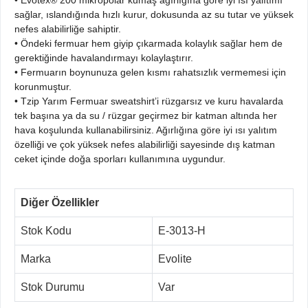
• Evotex
® 200 mikropolar kumaş ağırlığına göre iyi ısı yalıtımı
sağlar, ıslandığında hızlı kurur, dokusunda az su tutar ve yüksek
nefes alabilirliğe sahiptir.
•
Öndeki fermuar hem giyip çıkarmada kolaylık sağlar hem de
gerektiğinde havalandırmayı kolaylaştırır.
•
Fermuarın boynunuza gelen kısmı rahatsızlık vermemesi için
korunmuştur.
•
Tzip Yarım Fermuar sweatshirt’i rüzgarsız ve kuru havalarda
tek başına ya da su / rüzgar geçirmez bir katman altında her
hava koşulunda kullanabilirsiniz. Ağırlığına göre iyi ısı yalıtım
özelliği ve çok yüksek nefes alabilirliği sayesinde dış katman
ceket içinde doğa sporları kullanımına uygundur.
Diğer Özellikler
Stok Kodu
E-3013-H
Marka
Evolite
Stok Durumu
Var