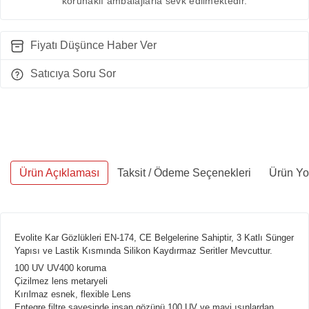
korunaklı ambalajlarla sevk edilmektedir.
Fiyatı Düşünce Haber Ver
Satıcıya Soru Sor
Ürün Açıklaması
Taksit / Ödeme Seçenekleri
Ürün Yo
Evolite Kar Gözlükleri EN-174, CE Belgelerine Sahiptir, 3 Katlı Sünger
Yapısı ve Lastik Kısmında Silikon Kaydırmaz Seritler Mevcuttur.
100 UV UV400 koruma
Çizilmez lens metaryeli
Kırılmaz esnek, flexible Lens
Entegre filtre sayesinde insan gözünü 100 UV ve mavi ışınlardan