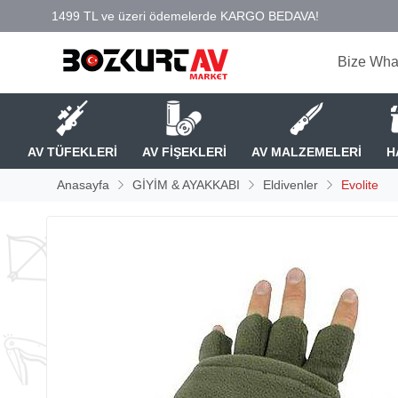
Bize Wha
AV TÜFEKLERİ
AV FİŞEKLERİ
AV MALZEMELERİ
H
Anasayfa
GİYİM & AYAKKABI
Eldivenler
Evolite