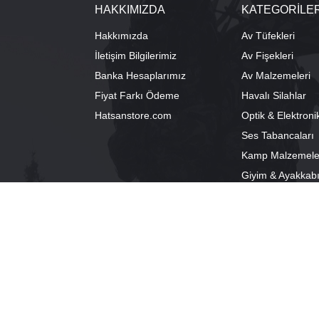
HAKKIMIZDA
KATEGORİLE
Hakkımızda
Av Tüfekleri
İletişim Bilgilerimiz
Av Fişekleri
Banka Hesaplarımız
Av Malzemeleri
Fiyat Farkı Ödeme
Havalı Silahlar
Hatsanstore.com
Optik & Elektroni
Ses Tabancaları
Kamp Malzemele
Giyim & Ayakkab
info@bozkurtav.com
Merkez: Ala
0555 960 6271
Şube: Alacam
0224 224 9818 / 0543 224 9818 (pbx)
®
PlatinMarket
E-Ticaret Sistemi
İle Hazırlanmıştır.