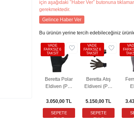
için aşağıdaki "Haber Ver" butonuna tıklama
gerekmektedir.
Gelince Haber Ver
Bu ürünün yerine tercih edebileceğiniz ürünl
VADE
VADE
VA
FARKSIZ 6
FARKSIZ 6
FARKS
TAKSİT
TAKSİT
TAKS
Beretta Polar
Beretta Atış
Ferr
Eldiven (PB-
Eldiveni (PB-
E
GL401T24390999)
GL371T222808AA)
3.050,00 TL
5.150,00 TL
3.4