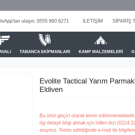
tsApp'tan ulaşın. 0555 960 6271
İLETİŞİM
SİPARİŞ 
AVALI
TABANCA EKİPMANLARI
KAMP MALZEMELERİ
G
Evolite Tactical Yarım Parmakl
Eldiven
Bu ürün geçici olarak temin edilememektedir.
ilgi detaylı bilgi almak için lütfen bizi (0224 
arayınız. Temin edildiğinde e-mail ile bilgilen