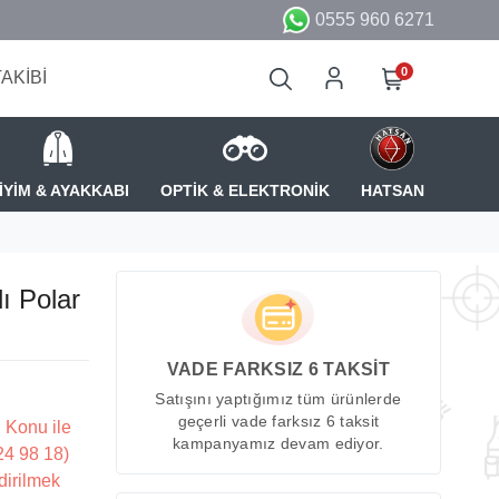
0555 960 6271
0
TAKİBİ
İYİM & AYAKKABI
OPTİK & ELEKTRONİK
HATSAN
ı Polar
VADE FARKSIZ 6 TAKSİT
Satışını yaptığımız tüm ürünlerde
geçerli vade farksız 6 taksit
 Konu ile
kampanyamız devam ediyor.
224 98 18)
dirilmek