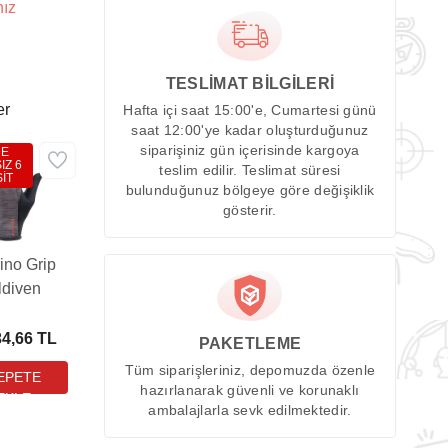
nız
TESLİMAT BİLGİLERİ
er
Hafta içi saat 15:00'e, Cumartesi günü
saat 12:00'ye kadar oluşturduğunuz
siparişiniz gün içerisinde kargoya
DE
IZ 6
teslim edilir. Teslimat süresi
İT
bulunduğunuz bölgeye göre değişiklik
gösterir.
ino Grip
ldiven
34,66 TL
PAKETLEME
Tüm siparişleriniz, depomuzda özenle
hazırlanarak güvenli ve korunaklı
ambalajlarla sevk edilmektedir.