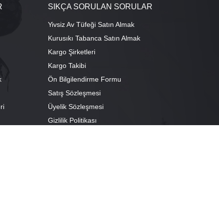
R
SIKÇA SORULAN SORULAR
Yivsiz Av Tüfeği Satın Almak
Kurusıkı Tabanca Satın Almak
Kargo Şirketleri
Kargo Takibi
k
Ön Bilgilendirme Formu
Satış Sözleşmesi
ri
Üyelik Sözleşmesi
ı
Gizlilik Politikası
camescit Mah. Kümbet Sokak No:4/A Osmangazi/BURSA
escit Mah. Çancılar Cad. No:38 Osmangazi/BURSA