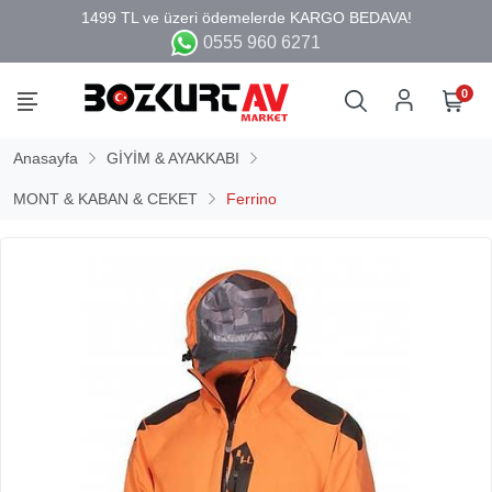
0555 960 6271
0
Anasayfa
GİYİM & AYAKKABI
MONT & KABAN & CEKET
Ferrino