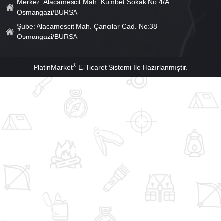
Merkez: Alacamescit Mah. Kümbet Sokak No:4/A
Osmangazi/BURSA
Şube: Alacamescit Mah. Çancılar Cad. No:38
Osmangazi/BURSA
®
PlatinMarket
E-Ticaret Sistemi
İle Hazırlanmıştır.