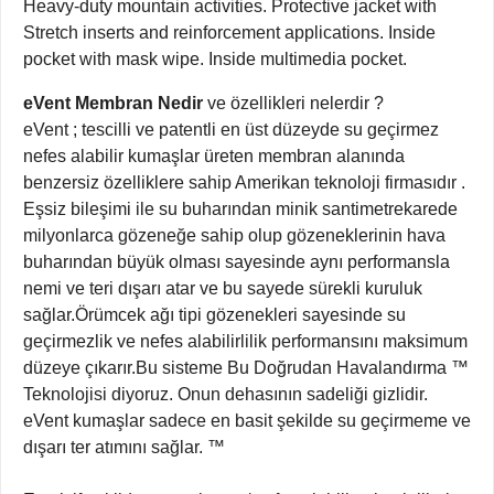
Heavy-duty mountain activities. Protective jacket with
Stretch inserts and reinforcement applications. Inside
pocket with mask wipe. Inside multimedia pocket.
eVent Membran Nedir
ve özellikleri nelerdir ?
eVent ; tescilli ve patentli en üst düzeyde su geçirmez
nefes alabilir kumaşlar üreten membran alanında
benzersiz özelliklere sahip Amerikan teknoloji firmasıdır .
Eşsiz bileşimi ile su buharından minik santimetrekarede
milyonlarca gözeneğe sahip olup gözeneklerinin hava
buharından büyük olması sayesinde aynı performansla
nemi ve teri dışarı atar ve bu sayede sürekli kuruluk
sağlar.Örümcek ağı tipi gözenekleri sayesinde su
geçirmezlik ve nefes alabilirlilik performansını maksimum
düzeye çıkarır.Bu sisteme Bu Doğrudan Havalandırma ™
Teknolojisi diyoruz. Onun dehasının sadeliği gizlidir.
eVent kumaşlar sadece en basit şekilde su geçirmeme ve
dışarı ter atımını sağlar. ™