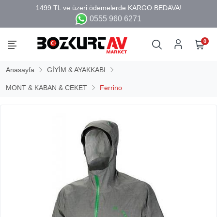
0555 960 6271
0
Anasayfa
GİYİM & AYAKKABI
MONT & KABAN & CEKET
Ferrino