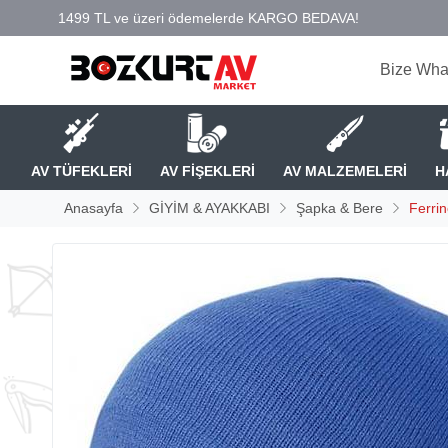
Bize Wha
AV TÜFEKLERİ
AV FİŞEKLERİ
AV MALZEMELERİ
H
Anasayfa
GİYİM & AYAKKABI
Şapka & Bere
Ferri