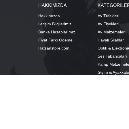
HAKKIMIZDA
KATEGORİLE
Hakkımızda
Av Tüfekleri
İletişim Bilgilerimiz
Av Fişekleri
Banka Hesaplarımız
Av Malzemeleri
Fiyat Farkı Ödeme
Havalı Silahlar
Hatsanstore.com
Optik & Elektroni
Ses Tabancaları
Kamp Malzemele
Giyim & Ayakkab
info@bozkurtav.com
Merkez: Ala
0555 960 6271
Şube: Alacam
0224 224 9818 / 0543 224 9818 (pbx)
®
PlatinMarket
E-Ticaret Sistemi
İle Hazırlanmıştır.