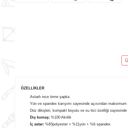
Ü
ÖZELLİKLER
Astarlı ince örme şapka
Yün ve spandex karışımı sayesinde açısından maksimum p
Düz dikişleri, kompakt boyutu ve su itici özelliği sayesin
Dış kumaş:
%100 Akrilik
İç astar:
%83polyester + %11yün + %6 spandex