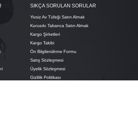
R
SIKÇA SORULAN SORULAR
Yivsiz Av Tüfeği Satın Almak
Kurusıkı Tabanca Satın Almak
Kargo Şirketleri
Kargo Takibi
k
Ön Bilgilendirme Formu
Satış Sözleşmesi
ri
Üyelik Sözleşmesi
ı
Gizlilik Politikası
camescit Mah. Kümbet Sokak No:4/A Osmangazi/BURSA
escit Mah. Çancılar Cad. No:38 Osmangazi/BURSA