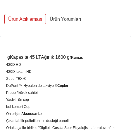
Ürün Açıklaması
Ürün Yorumları
g
Kapasite
45 LT
Ağırlık 1600 gr
Kumaş
420D HD
420D jakarlı HD
SuperTEX ®
DuPont ™ Hypalon de takviye ®
Cepler
Probe / kürek sahibi
Yastıklı ön cep
bel kemeri Cep
Ön erişim
Aksesuarlar
Çıkarılabilir polietilen sırt desteği paneli
Ortaklaşa ile birlikte "Gigliotti Coscia Spor Fizyolojisi Laboratuvarı" ile