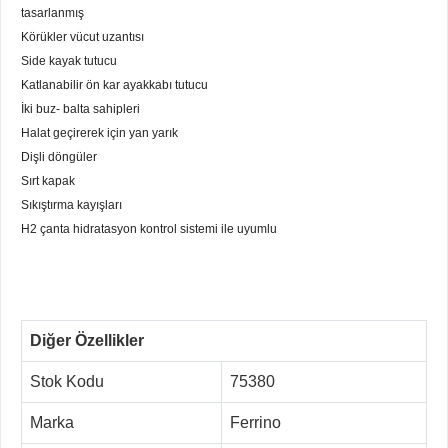
tasarlanmış
Körükler vücut uzantısı
Side kayak tutucu
Katlanabilir ön kar ayakkabı tutucu
İki buz- balta sahipleri
Halat geçirerek için yan yarık
Dişli döngüler
Sırt kapak
Sıkıştırma kayışları
H2 çanta hidratasyon kontrol sistemi ile uyumlu
Diğer Özellikler
Stok Kodu
75380
Marka
Ferrino