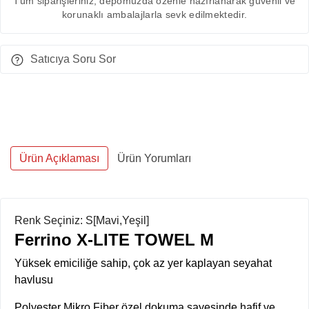
Tüm siparişleriniz, depomuzda özenle hazırlanarak güvenli ve
korunaklı ambalajlarla sevk edilmektedir.
Satıcıya Soru Sor
Ürün Açıklaması
Ürün Yorumları
Renk Seçiniz: S[Mavi,Yeşil]
Ferrino X-LITE TOWEL M
Yüksek emiciliğe sahip, çok az yer kaplayan seyahat
havlusu
Polyester Mikro Fiber özel dokuma sayesinde hafif ve