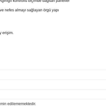
lığıı kontrollü biçimde dağıtan paneller
mayı sağlayan örgü yapı
ebi,
 erişim.
temin edilememektedir.