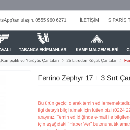
tsApp'tan ulaşın. 0555 960 6271
İLETİŞİM
SİPARİŞ 
AVALI
TABANCA EKİPMANLARI
KAMP MALZEMELERİ
G
k,Kampçılık ve Yürüyüş Çantaları
25 Litreden Küçük Çantalar
Fer
Ferrino Zephyr 17 + 3 Sırt Ça
Bu ürün geçici olarak temin edilememektedir.
ilgi detaylı bilgi almak için lütfen bizi (0224 
arayınız. Temin edildiğinde e-mail ile bilgilen
için aşağıdaki "Haber Ver" butonuna tıklama