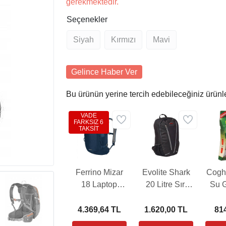
gerekmektedir.
Seçenekler
Siyah
Kırmızı
Mavi
Gelince Haber Ver
Bu ürünün yerine tercih edebileceğiniz ürünl
VADE
FARKSIZ 6
TAKSİT
Ferrino Mizar
Evolite Shark
Coghl
18 Laptop
20 Litre Sırt
Su 
Çantası
Çantası
Çan
4.369,64 TL
1.620,00 TL
81