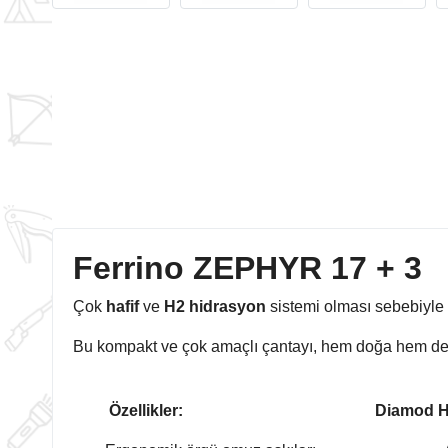
Ferrino ZEPHYR 17 + 3
Ç
ok
hafif
ve
H
2
hidrasyon
sistemi olması
sebebiyle h
Bu kompakt ve çok amaçlı çantayı, he
Özellikler:
Diamod H