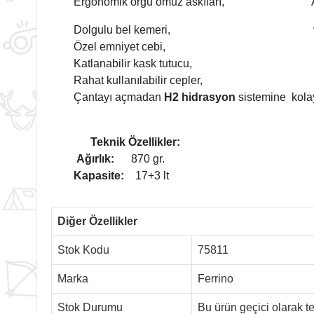
Ergonomik örgü omuz askıları, Ağır
Dolgulu bel kemeri, ve nefes al
Özel emniyet c
Katlanabilir kask tutucu,
Rahat kullanılabilir cepler,
Çantayı açmadan
H
2
hidrasyon
sistemine kolay
Teknik Özellikler:
Ağırlık:
870 gr.
Kapasite:
17+3 lt
Diğer Özellikler
Stok Kodu
75811
Marka
Ferrino
Stok Durumu
Bu ürün geçici olarak 