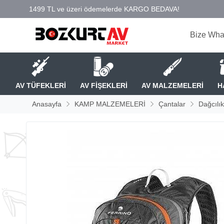
Bize Wha
AV TÜFEKLERİ
AV FİŞEKLERİ
AV MALZEMELERİ
H
Anasayfa
KAMP MALZEMELERİ
Çantalar
Dağcılı