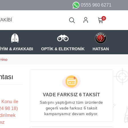
0555 960 6271
0
TAKİBİ
İYİM & AYAKKABI
OPTİK & ELEKTRONİK
HATSAN
rino
ntası
VADE FARKSIZ 6 TAKSİT
 Konu ile
Satışını yaptığımız tüm ürünlerde
224 98 18)
geçerli vade farksız 6 taksit
kampanyamız devam ediyor.
dirilmek
nız