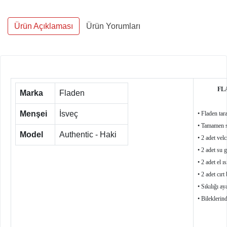
Ürün Açıklaması
Ürün Yorumları
FLADEN
Marka
Fladen
Menşei
İsveç
• Fladen tar
• Tamamen s
Model
Authentic - Haki
• 2 adet velc
• 2 adet su 
• 2 adet el ı
• 2 adet cırt
• Sıkılığı a
• Bileklerind