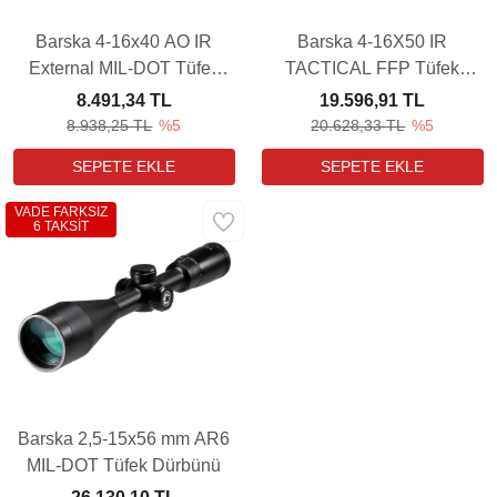
Barska 4-16x40 AO IR
Barska 4-16X50 IR
External MIL-DOT Tüfek
TACTICAL FFP Tüfek
Dürbünü
Dürbünü
8.491,34 TL
19.596,91 TL
8.938,25 TL
%5
20.628,33 TL
%5
VADE FARKSIZ
6 TAKSİT
Barska 2,5-15x56 mm AR6
MIL-DOT Tüfek Dürbünü