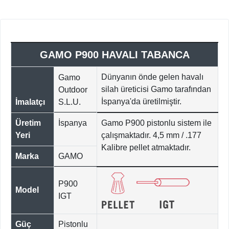
GAMO P900 HAVALI TABANCA
Dünyanın önde gelen havalı
Gamo
silah üreticisi Gamo tarafından
Outdoor
İspanya'da üretilmiştir.
İmalatçı
S.L.U.
Üretim
İspanya
Gamo P900 pistonlu sistem ile
Yeri
çalışmaktadır. 4,5 mm / .177
Kalibre pellet atmaktadır.
Marka
GAMO
P900
Model
IGT
Güç
Pistonlu