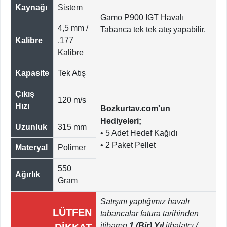
Kaynağı
Sistem
Gamo P900 IGT Havalı
4,5 mm /
Tabanca tek tek atış yapabilir.
Kalibre
.177
Kalibre
Kapasite
Tek Atış
Çıkış
120 m/s
Hızı
Bozkurtav.com'un
Hediyeleri;
Uzunluk
315 mm
• 5 Adet Hedef Kağıdı
• 2 Paket Pellet
Materyal
Polimer
550
Ağırlık
Gram
Satışını yaptığımız havalı
LÜTFEN
tabancalar fatura tarihinden
itibaren
1 (Bir) Yıl
ithalatçı /