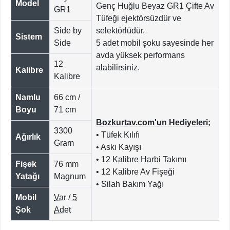
Model
Genç Huğlu Beyaz GR1 Çifte Av
GR1
Tüfeği ejektörsüzdür ve
Side by
selektörlüdür.
Sistem
Side
5 adet mobil şoku sayesinde her
avda yüksek performans
12
alabilirsiniz.
Kalibre
Kalibre
Namlu
66 cm /
Boyu
71 cm
Bozkurtav.com'un Hediyeleri;
3300
• Tüfek Kılıfı
Ağırlık
Gram
• Askı Kayışı
• 12 Kalibre Harbi Takımı
Fişek
76 mm
• 12 Kalibre Av Fişeği
Yatağı
Magnum
• Silah Bakım Yağı
Mobil
Var / 5
Şok
Adet