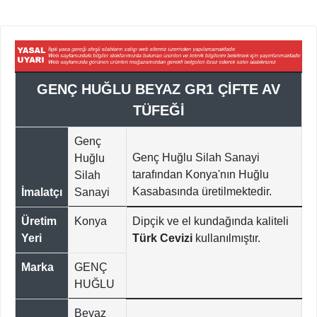
GENÇ HUĞLU BEYAZ GR1 ÇİFTE AV
TÜFEĞİ
Genç
Genç Huğlu Silah Sanayi
Huğlu
tarafından Konya'nın Huğlu
Silah
Kasabasında üretilmektedir.
İmalatçı
Sanayi
Üretim
Konya
Dipçik ve el kundağında kaliteli
Yeri
Türk Cevizi
kullanılmıştır.
Marka
GENÇ
HUĞLU
Beyaz