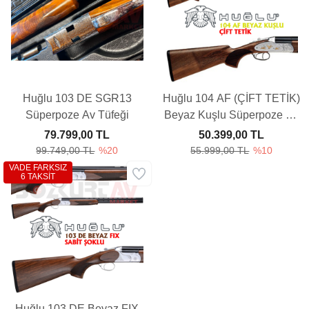
Huğlu 103 DE SGR13
Huğlu 104 AF (ÇİFT TETİK)
Süperpoze Av Tüfeği
Beyaz Kuşlu Süperpoze Av
Tüfeği
79.799,00 TL
50.399,00 TL
99.749,00 TL
%20
55.999,00 TL
%10
VADE FARKSIZ
6 TAKSİT
Huğlu 103 DE Beyaz FIX