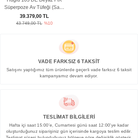
Süperpoze Av Tüfeği (Sabit
Şoklu)
39.379,00 TL
43.749,00 TL
%10
VADE FARKSIZ 6 TAKSİT
Satışını yaptığımız tüm ürünlerde geçerli vade farksız 6 taksit
kampanyamız devam ediyor.
TESLİMAT BİLGİLERİ
Hafta içi saat 15:00'e, Cumartesi günü saat 12:00'ye kadar
oluşturduğunuz siparişiniz gün içerisinde kargoya teslim edilir.
Teslimat süresi bulunduğunuz bölgeye göre değişiklik gösterir.