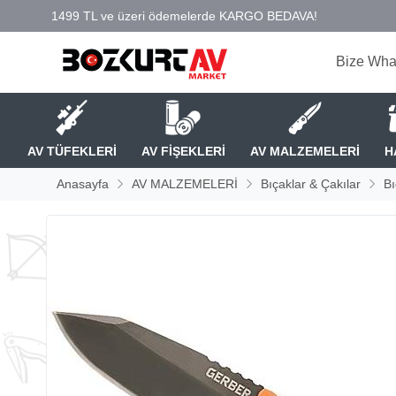
Bize Wha
AV TÜFEKLERİ
AV FİŞEKLERİ
AV MALZEMELERİ
H
Anasayfa
AV MALZEMELERİ
Bıçaklar & Çakılar
Bı