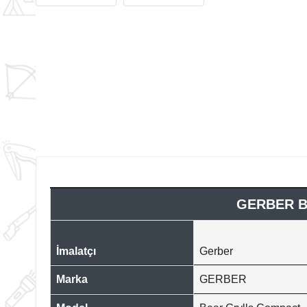
GERBER BE
İmalatçı
Gerber
Marka
GERBER