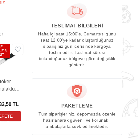
nız
TESLİMAT BİLGİLERİ
er
Hafta içi saat 15:00'e, Cumartesi günü
saat 12:00'ye kadar oluşturduğunuz
siparişiniz gün içerisinde kargoya
DE
IZ 6
teslim edilir. Teslimat süresi
İT
bulunduğunuz bölgeye göre değişiklik
gösterir.
Böker
ufaktur
co Basic
Bıçak
32,50 TL
PAKETLEME
Tüm siparişleriniz, depomuzda özenle
hazırlanarak güvenli ve korunaklı
ambalajlarla sevk edilmektedir.