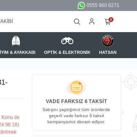
0555 960 6271
0
TAKİBİ
İYİM & AYAKKABI
OPTİK & ELEKTRONİK
HATSAN
31-
VADE FARKSIZ 6 TAKSİT
Satışını yaptığımız tüm ürünlerde
geçerli vade farksız 6 taksit
 Konu ile
kampanyamız devam ediyor.
224 98 18)
dirilmek