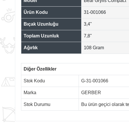
Model
Bear Grylls Compact
Ürün Kodu
31-001066
Bıçak Uzunluğu
3,4"
Toplam Uzunluk
7,8"
Ağırlık
108 Gram
Diğer Özellikler
Stok Kodu
G-31-001066
Marka
GERBER
Stok Durumu
Bu ürün geçici olarak 