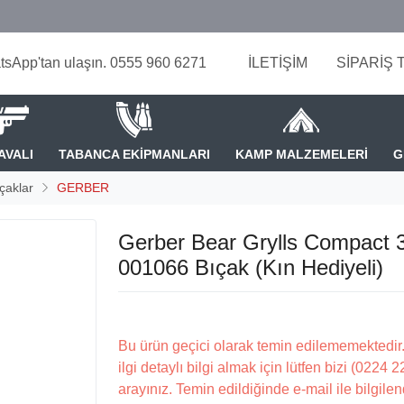
tsApp'tan ulaşın. 0555 960 6271
İLETİŞİM
SİPARİŞ 
AVALI
TABANCA EKİPMANLARI
KAMP MALZEMELERİ
G
çaklar
GERBER
Gerber Bear Grylls Compact 
001066 Bıçak (Kın Hediyeli)
Bu ürün geçici olarak temin edilememektedir.
ilgi detaylı bilgi almak için lütfen bizi (0224 
arayınız. Temin edildiğinde e-mail ile bilgilen