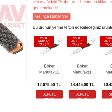
için aşağıdaki "Haber Ver" butonuna tıklama
gerekmektedir.
Gelince Haber Ver
Bu ürünün yerine tercih edebileceğiniz ürünl
VADE
VADE
VA
FARKSIZ 6
FARKSIZ 6
FARKS
TAKSİT
TAKSİT
TAKS
Böker
Böker
Manufaktur
Manufaktur
Man
Daily Knives
Daily Knives
Bron
AK4 Bıçak
AK1 Reverse
12.679,50 TL
14.445,00 TL
10.4
Tanto Grenadill
Bıçak