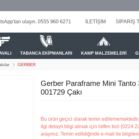
tsApp'tan ulaşın. 0555 960 6271
İLETİŞİM
SİPARİŞ 
AVALI
TABANCA EKİPMANLARI
KAMP MALZEMELERİ
G
kılar
GERBER
Gerber Paraframe Mini Tanto 
001729 Çakı
Bu ürün geçici olarak temin edilememektedir.
ilgi detaylı bilgi almak için lütfen bizi (0224 
arayınız. Temin edildiğinde e-mail ile bilgilen