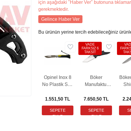
için aşağıdaki "Haber Ver" butonuna tıklama
gerekmektedir.
Gelince Haber Ver
Bu ürünün yerine tercih edebileceğiniz ürünl
VADE
VA
FARKSIZ 6
FARKS
TAKSİT
TAKS
Opinel Inox 8
Böker
Böke
No Plastik Sap
Manufaktur
Sh
Yeşil Çakı
DTK Çakı
(001578)
1.551,50 TL
7.650,50 TL
2.2