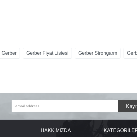
 Gerber
Gerber Fiyat Listesi
Gerber Strongarm
Gerb
HAKKIMIZDA
KATEGORİLE