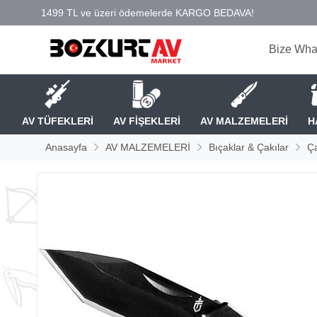
Bize Wha
AV TÜFEKLERİ
AV FİŞEKLERİ
AV MALZEMELERİ
H
Anasayfa
AV MALZEMELERİ
Bıçaklar & Çakılar
Ça