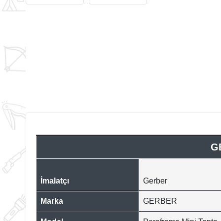
G
İmalatçı
Gerber
Marka
GERBER