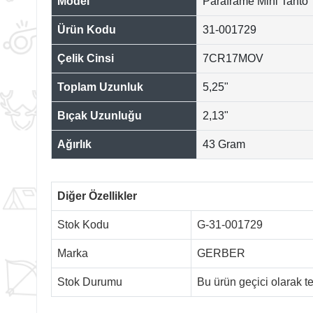
Model
Paraframe Mini Tanto
Ürün Kodu
31-001729
Çelik Cinsi
7CR17MOV
Toplam Uzunluk
5,25"
Bıçak Uzunluğu
2,13"
Ağırlık
43 Gram
Diğer Özellikler
Stok Kodu
G-31-001729
Marka
GERBER
Stok Durumu
Bu ürün geçici olarak 