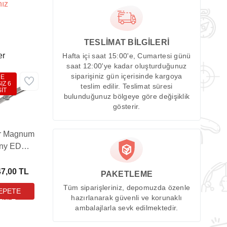
nız
TESLİMAT BİLGİLERİ
er
Hafta içi saat 15:00'e, Cumartesi günü
saat 12:00'ye kadar oluşturduğunuz
siparişiniz gün içerisinde kargoya
DE
IZ 6
teslim edilir. Teslimat süresi
İT
bulunduğunuz bölgeye göre değişiklik
gösterir.
r Magnum
iny EDC
Çakı
47,00 TL
PAKETLEME
Tüm siparişleriniz, depomuzda özenle
hazırlanarak güvenli ve korunaklı
ambalajlarla sevk edilmektedir.