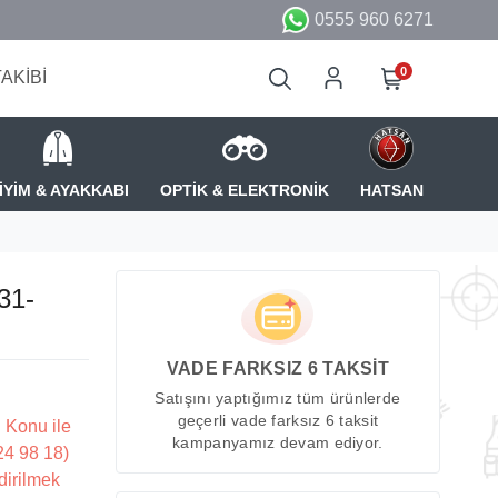
0555 960 6271
0
TAKİBİ
İYİM & AYAKKABI
OPTİK & ELEKTRONİK
HATSAN
31-
VADE FARKSIZ 6 TAKSİT
Satışını yaptığımız tüm ürünlerde
geçerli vade farksız 6 taksit
 Konu ile
kampanyamız devam ediyor.
224 98 18)
dirilmek