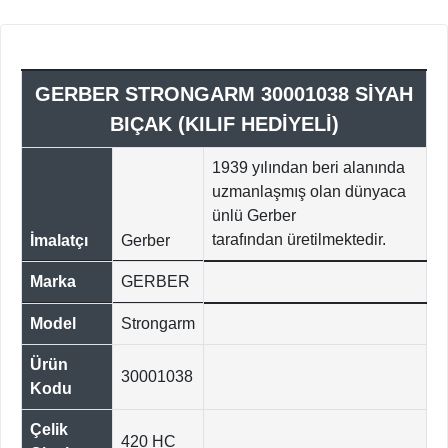
GERBER STRONGARM 30001038 SİYAH
BIÇAK (KILIF HEDİYELİ)
1939 yılından beri alanında
uzmanlaşmış olan dünyaca
ünlü Gerber
tarafından üretilmektedir.
İmalatçı
Gerber
Marka
GERBER
Model
Strongarm
Ürün
30001038
Kodu
Çelik
420 HC