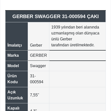
GERBER SWAGGER 31-000594 ÇAKI
1939 yılından beri alanında
uzmanlaşmış olan dünyaca
ünlü Gerber
tarafından üretilmektedir.
İmalatçı
Gerber
Marka
GERBER
Model
Swagger
Ürün
31-
Kodu
000594
Açık
7,55"
Uzunluk
Kapalı