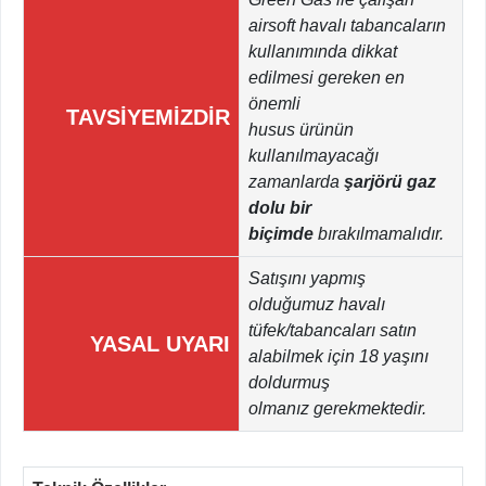
airsoft havalı tabancaların
kullanımında dikkat
edilmesi gereken en
önemli
TAVSİYEMİZDİR
husus ürünün
kullanılmayacağı
zamanlarda
şarjörü gaz
dolu bir
biçimde
bırakılmamalıdır.
Satışını yapmış
olduğumuz havalı
tüfek/tabancaları satın
YASAL UYARI
alabilmek için 18 yaşını
doldurmuş
olmanız gerekmektedir.