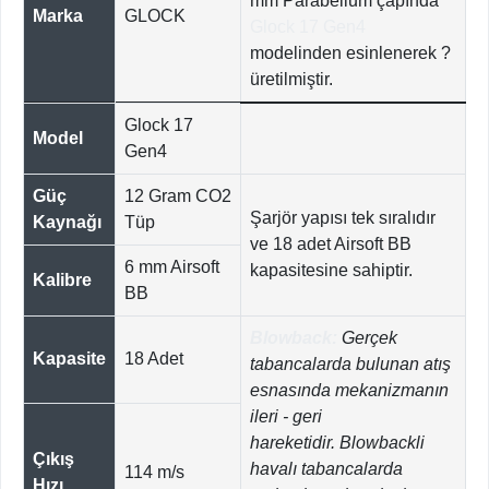
mm Parabellum çapında
Marka
GLOCK
Glock 17 Gen4
modelinden esinlenerek ?
üretilmiştir.
Glock 17
Model
Gen4
Güç
12 Gram CO2
Şarjör yapısı tek sıralıdır
Kaynağı
Tüp
ve 18 adet Airsoft BB
6 mm Airsoft
kapasitesine sahiptir.
Kalibre
BB
Blowback:
Gerçek
Kapasite
18 Adet
tabancalarda bulunan atış
esnasında mekanizmanın
ileri - geri
hareketidir. Blowbackli
Çıkış
havalı tabancalarda
114 m/s
Hızı