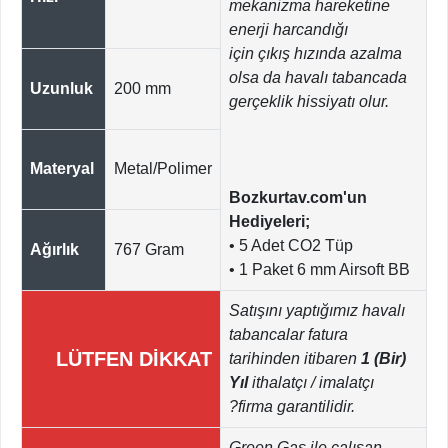
mekanizma hareketine
enerji harcandığı
için çıkış hızında azalma
olsa da havalı tabancada
Uzunluk
200 mm
gerçeklik hissiyatı olur.
Materyal
Metal/Polimer
Bozkurtav.com'un
Hediyeleri;
• 5 Adet CO2 Tüp
Ağırlık
767 Gram
• 1 Paket 6 mm Airsoft BB
Satışını yaptığımız havalı
tabancalar fatura
LÜTFEN DİKKAT
tarihinden itibaren
1 (Bir)
Yıl
ithalatçı / imalatçı
?firma garantilidir.
Green Gas ile çalışan