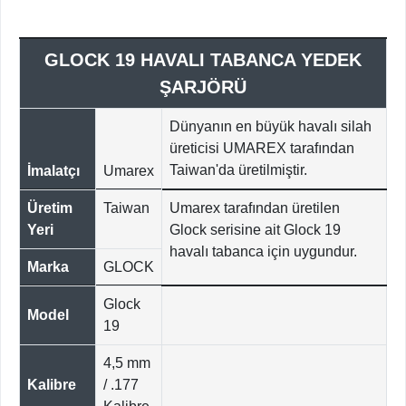
GLOCK 19 HAVALI TABANCA YEDEK
ŞARJÖRÜ
Dünyanın en büyük havalı silah
üreticisi UMAREX tarafından
Taiwan'da üretilmiştir.
İmalatçı
Umarex
Üretim
Taiwan
Umarex tarafından üretilen
Yeri
Glock serisine ait Glock 19
havalı tabanca için uygundur.
Marka
GLOCK
Glock
Model
19
4,5 mm
Kalibre
/ .177