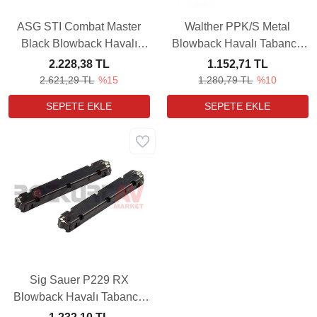
ASG STI Combat Master
Walther PPK/S Metal
Black Blowback Havalı
Blowback Havalı Tabanca
Tabanca Yedek Şarjörü
Yedek Şarjörü (3 Adet)
2.228,38 TL
1.152,71 TL
2.621,29 TL
%15
1.280,79 TL
%10
Sig Sauer P229 RX
Blowback Havalı Tabanca
Yedek Şarjörü (2 Adet)