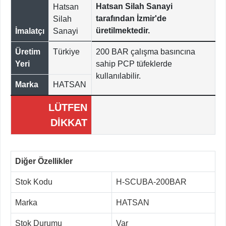
Hatsan Silah Sanayi
Hatsan
tarafından İzmir'de
Silah
üretilmektedir.
İmalatçı
Sanayi
Üretim
Türkiye
200 BAR çalışma basıncına
Yeri
sahip PCP tüfeklerde
kullanılabilir.
Marka
HATSAN
LÜTFEN
DİKKAT
Diğer Özellikler
Stok Kodu
H-SCUBA-200BAR
Marka
HATSAN
Stok Durumu
Var